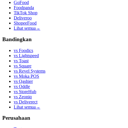
GoFood
Foodpanda
TikTok Shop
Deliveroo
ShopeeFood
Lihat semua
→
Bandingkan
vs
Foodics
vs
Lightspeed
vs
Toast
vs
Square
vs
Revel Systems
vs
Moka POS
vs
Qashier
vs
Oddle
vs
StoreHub
vs
Zeoniq
vs
Deliverect
Lihat semua
→
Perusahaan