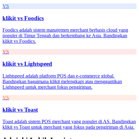
VS
klikit vs
Foodics
Foodics adalah sistem manajemen merchant berbasis cloud yang
populer di Timur Tengah dan berkembang ke Asia. Bandingkan
klikit vs Foodics.
VS
klikit vs
Lightspeed
Lightspeed adalah platform POS dan e-commerce global.
Bandingkan bagaimana klikit melengkapi atau menggantikan
Lightspeed untuk merchant fokus pengiriman.
VS
klikit vs
Toast
Toast adalah sistem POS merchant yang populer di AS. Bandingkan
klikit vs Toast untuk merchant yang fokus pada pengiriman di Asia.