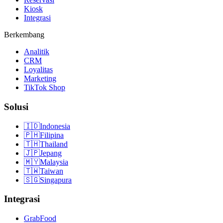
Kiosk
Integrasi
Berkembang
Analitik
CRM
Loyalitas
Marketing
TikTok Shop
Solusi
🇮🇩
Indonesia
🇵🇭
Filipina
🇹🇭
Thailand
🇯🇵
Jepang
🇲🇾
Malaysia
🇹🇼
Taiwan
🇸🇬
Singapura
Integrasi
GrabFood