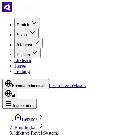
Produk
Solusi
Integrasi
Pelajari
kliklearn
Harga
Tentang
Pesan Demo
Masuk
Bahasa Indonesia
id
id
Toggle menu
Beranda
Bandingkan
klikit vs Revel Systems