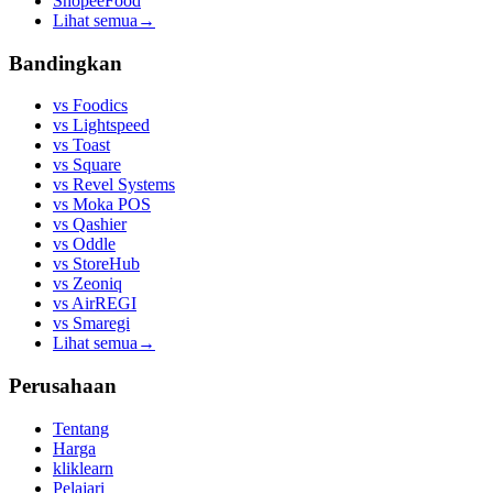
ShopeeFood
Lihat semua
→
Bandingkan
vs
Foodics
vs
Lightspeed
vs
Toast
vs
Square
vs
Revel Systems
vs
Moka POS
vs
Qashier
vs
Oddle
vs
StoreHub
vs
Zeoniq
vs
AirREGI
vs
Smaregi
Lihat semua
→
Perusahaan
Tentang
Harga
kliklearn
Pelajari