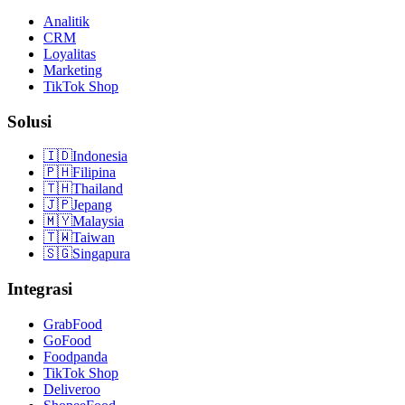
Analitik
CRM
Loyalitas
Marketing
TikTok Shop
Solusi
🇮🇩
Indonesia
🇵🇭
Filipina
🇹🇭
Thailand
🇯🇵
Jepang
🇲🇾
Malaysia
🇹🇼
Taiwan
🇸🇬
Singapura
Integrasi
GrabFood
GoFood
Foodpanda
TikTok Shop
Deliveroo