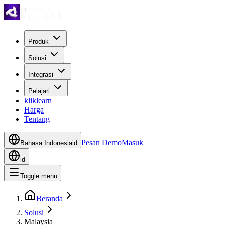
Produk
Solusi
Integrasi
Pelajari
kliklearn
Harga
Tentang
Pesan Demo
Masuk
Bahasa Indonesia
id
id
Toggle menu
Beranda
Solusi
Malaysia