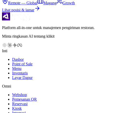
Remote — Global
Magang
Growth
Lihat posisi & lamar
Platform all-in-one untuk manajemen pengiriman restoran.
Minta ringkasan AI tentang klikit
Inti
Dasbor
Point of Sale
Menu
Inventaris
Layar Dapur
Omni
Webshop
Pemesanan QR
Reservasi
Kiosk
Integrasi