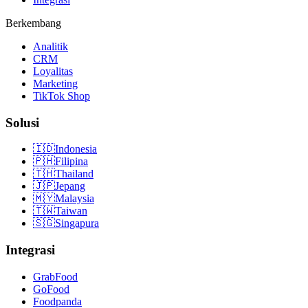
Berkembang
Analitik
CRM
Loyalitas
Marketing
TikTok Shop
Solusi
🇮🇩
Indonesia
🇵🇭
Filipina
🇹🇭
Thailand
🇯🇵
Jepang
🇲🇾
Malaysia
🇹🇼
Taiwan
🇸🇬
Singapura
Integrasi
GrabFood
GoFood
Foodpanda