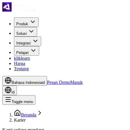
Produk
Solusi
Integrasi
Pelajari
kliklearn
Harga
Tentang
Pesan Demo
Masuk
Bahasa Indonesia
id
id
Toggle menu
Beranda
Karier
Kami sedang merekrut