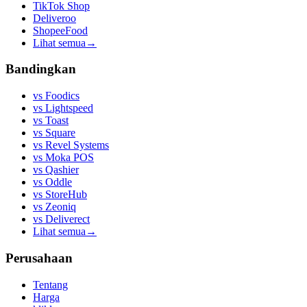
TikTok Shop
Deliveroo
ShopeeFood
Lihat semua
→
Bandingkan
vs
Foodics
vs
Lightspeed
vs
Toast
vs
Square
vs
Revel Systems
vs
Moka POS
vs
Qashier
vs
Oddle
vs
StoreHub
vs
Zeoniq
vs
Deliverect
Lihat semua
→
Perusahaan
Tentang
Harga