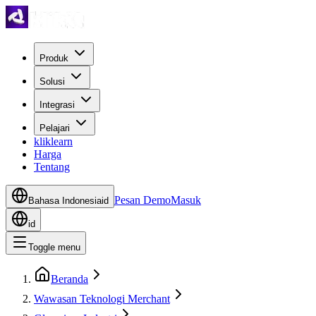
Produk
Solusi
Integrasi
Pelajari
kliklearn
Harga
Tentang
Pesan Demo
Masuk
Bahasa Indonesia
id
id
Toggle menu
Beranda
Wawasan Teknologi Merchant