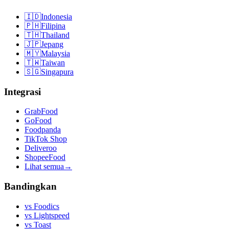
🇮🇩
Indonesia
🇵🇭
Filipina
🇹🇭
Thailand
🇯🇵
Jepang
🇲🇾
Malaysia
🇹🇼
Taiwan
🇸🇬
Singapura
Integrasi
GrabFood
GoFood
Foodpanda
TikTok Shop
Deliveroo
ShopeeFood
Lihat semua
→
Bandingkan
vs
Foodics
vs
Lightspeed
vs
Toast