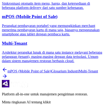
Sinkronisasi otomatis item menu, harga, dan ketersediaan di
beberapa platform delivery dari satu sumber kebenaran.
mPOS (Mobile Point of Sale)
Perangkat pembayaran portabel yang memungkinkan merchant
menerima pembayaran kartu di mana saja, biasanya menggunakan
smartphone atau tablet dengan pembaca kartu.
Multi-Tenant
Arsitektur perangkat lunak di mana satu instance melayani beberapa
pelanggan (tenant), masing-masing dengan data terisolasi. Umum
dalam sistem manajemen restoran berbasis cloud.
mPOS (Mobile Point of Sale)
Glosarium Industri
Multi-Tenant
Platform all-in-one untuk manajemen pengiriman restoran.
Minta ringkasan AI tentang klikit