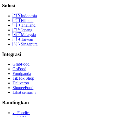
Solusi
🇮🇩
Indonesia
🇵🇭
Filipina
🇹🇭
Thailand
🇯🇵
Jepang
🇲🇾
Malaysia
🇹🇼
Taiwan
🇸🇬
Singapura
Integrasi
GrabFood
GoFood
Foodpanda
TikTok Shop
Deliveroo
ShopeeFood
Lihat semua
→
Bandingkan
vs
Foodics