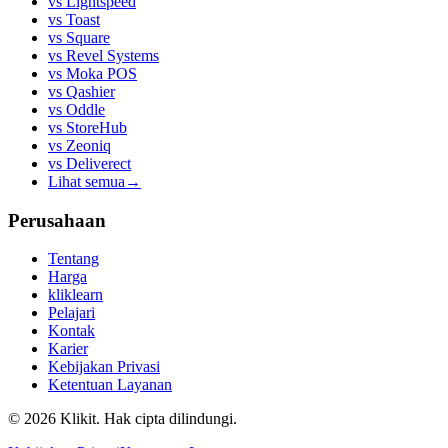
vs
Lightspeed
vs
Toast
vs
Square
vs
Revel Systems
vs
Moka POS
vs
Qashier
vs
Oddle
vs
StoreHub
vs
Zeoniq
vs
Deliverect
Lihat semua
→
Perusahaan
Tentang
Harga
kliklearn
Pelajari
Kontak
Karier
Kebijakan Privasi
Ketentuan Layanan
© 2026 Klikit. Hak cipta dilindungi.