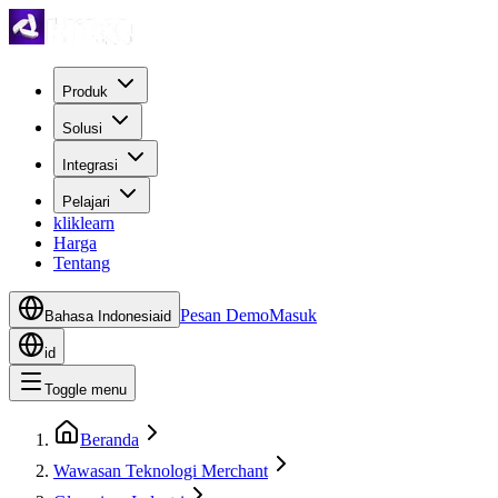
Produk
Solusi
Integrasi
Pelajari
kliklearn
Harga
Tentang
Pesan Demo
Masuk
Bahasa Indonesia
id
id
Toggle menu
Beranda
Wawasan Teknologi Merchant