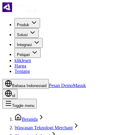
Produk
Solusi
Integrasi
Pelajari
kliklearn
Harga
Tentang
Pesan Demo
Masuk
Bahasa Indonesia
id
id
Toggle menu
Beranda
Wawasan Teknologi Merchant