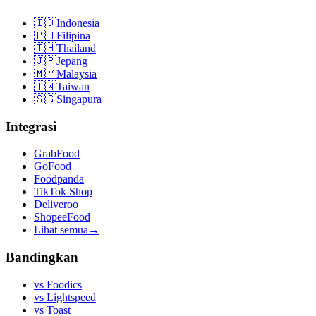
🇮🇩
Indonesia
🇵🇭
Filipina
🇹🇭
Thailand
🇯🇵
Jepang
🇲🇾
Malaysia
🇹🇼
Taiwan
🇸🇬
Singapura
Integrasi
GrabFood
GoFood
Foodpanda
TikTok Shop
Deliveroo
ShopeeFood
Lihat semua
→
Bandingkan
vs
Foodics
vs
Lightspeed
vs
Toast