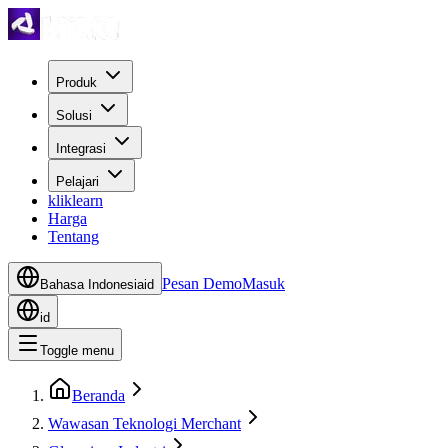
Produk
Solusi
Integrasi
Pelajari
kliklearn
Harga
Tentang
Pesan Demo
Masuk
Bahasa Indonesia
id
id
Toggle menu
Beranda
Wawasan Teknologi Merchant