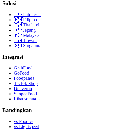
Solusi
🇮🇩
Indonesia
🇵🇭
Filipina
🇹🇭
Thailand
🇯🇵
Jepang
🇲🇾
Malaysia
🇹🇼
Taiwan
🇸🇬
Singapura
Integrasi
GrabFood
GoFood
Foodpanda
TikTok Shop
Deliveroo
ShopeeFood
Lihat semua
→
Bandingkan
vs
Foodics
vs
Lightspeed