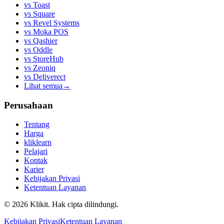
vs
Toast
vs
Square
vs
Revel Systems
vs
Moka POS
vs
Qashier
vs
Oddle
vs
StoreHub
vs
Zeoniq
vs
Deliverect
Lihat semua
→
Perusahaan
Tentang
Harga
kliklearn
Pelajari
Kontak
Karier
Kebijakan Privasi
Ketentuan Layanan
© 2026 Klikit. Hak cipta dilindungi.
Kebijakan Privasi
Ketentuan Layanan