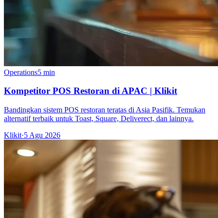
Operations
5 min
Kompetitor POS Restoran di APAC | Klikit
Bandingkan sistem POS restoran teratas di Asia Pasifik. Temukan
alternatif terbaik untuk Toast, Square, Deliverect, dan lainnya.
Klikit
·
5 Agu 2026