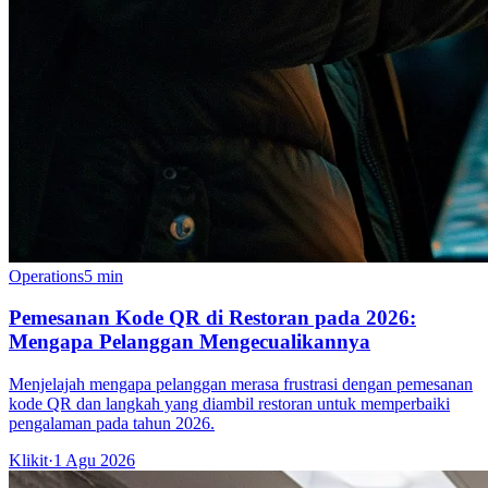
Operations
5 min
Pemesanan Kode QR di Restoran pada 2026:
Mengapa Pelanggan Mengecualikannya
Menjelajah mengapa pelanggan merasa frustrasi dengan pemesanan
kode QR dan langkah yang diambil restoran untuk memperbaiki
pengalaman pada tahun 2026.
Klikit
·
1 Agu 2026