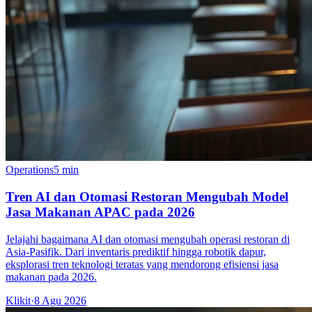
Operations
5 min
Tren AI dan Otomasi Restoran Mengubah Model
Jasa Makanan APAC pada 2026
Jelajahi bagaimana AI dan otomasi mengubah operasi restoran di
Asia-Pasifik. Dari inventaris prediktif hingga robotik dapur,
eksplorasi tren teknologi teratas yang mendorong efisiensi jasa
makanan pada 2026.
Klikit
·
8 Agu 2026