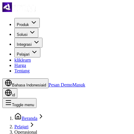
Produk
Solusi
Integrasi
Pelajari
kliklearn
Harga
Tentang
Pesan Demo
Masuk
Bahasa Indonesia
id
id
Toggle menu
Beranda
Pelajari
Operasional