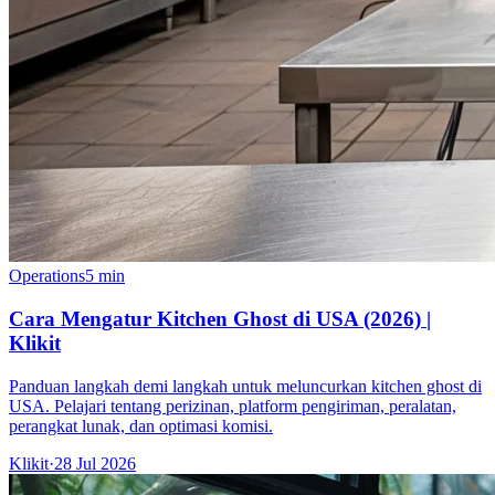
Operations
5 min
Cara Mengatur Kitchen Ghost di USA (2026) |
Klikit
Panduan langkah demi langkah untuk meluncurkan kitchen ghost di
USA. Pelajari tentang perizinan, platform pengiriman, peralatan,
perangkat lunak, dan optimasi komisi.
Klikit
·
28 Jul 2026