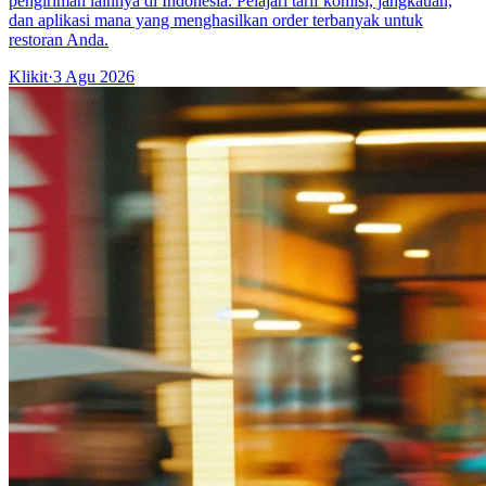
pengiriman lainnya di Indonesia. Pelajari tarif komisi, jangkauan,
dan aplikasi mana yang menghasilkan order terbanyak untuk
restoran Anda.
Klikit
·
3 Agu 2026