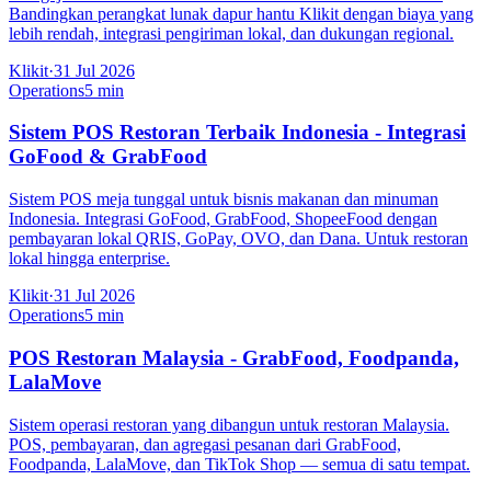
Bandingkan perangkat lunak dapur hantu Klikit dengan biaya yang
lebih rendah, integrasi pengiriman lokal, dan dukungan regional.
Klikit
·
31 Jul 2026
Operations
5 min
Sistem POS Restoran Terbaik Indonesia - Integrasi
GoFood & GrabFood
Sistem POS meja tunggal untuk bisnis makanan dan minuman
Indonesia. Integrasi GoFood, GrabFood, ShopeeFood dengan
pembayaran lokal QRIS, GoPay, OVO, dan Dana. Untuk restoran
lokal hingga enterprise.
Klikit
·
31 Jul 2026
Operations
5 min
POS Restoran Malaysia - GrabFood, Foodpanda,
LalaMove
Sistem operasi restoran yang dibangun untuk restoran Malaysia.
POS, pembayaran, dan agregasi pesanan dari GrabFood,
Foodpanda, LalaMove, dan TikTok Shop — semua di satu tempat.