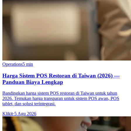
Operations
5 min
Harga Sistem POS Restoran di Taiwan (2026) —
Panduan Biaya Lengkap
Bandingkan harga sistem POS restoran di Taiwan untuk tahun
2026. Temukan harga transparan untuk sistem POS awan, POS
tablet, dan solusi terintegrasi.
Klikit
·
5 Agu 2026