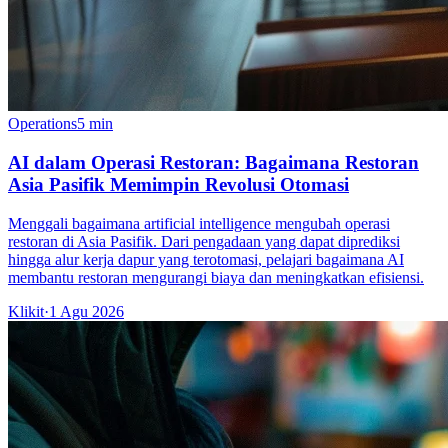
Operations
5 min
AI dalam Operasi Restoran: Bagaimana Restoran
Asia Pasifik Memimpin Revolusi Otomasi
Menggali bagaimana artificial intelligence mengubah operasi
restoran di Asia Pasifik. Dari pengadaan yang dapat diprediksi
hingga alur kerja dapur yang terotomasi, pelajari bagaimana AI
membantu restoran mengurangi biaya dan meningkatkan efisiensi.
Klikit
·
1 Agu 2026