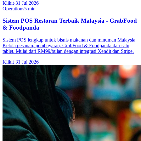
Klikit
·
31 Jul 2026
Operations
5 min
Sistem POS Restoran Terbaik Malaysia - GrabFood
& Foodpanda
Sistem POS lengkap untuk bisnis makanan dan minuman Malaysia.
Kelola pesanan, pembayaran, GrabFood & Foodpanda dari satu
tablet. Mulai dari RM99/bulan dengan integrasi Xendit dan Stripe.
Klikit
·
31 Jul 2026