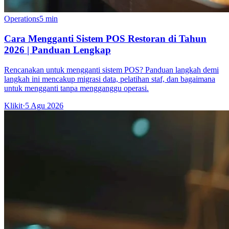
Operations
5 min
Cara Mengganti Sistem POS Restoran di Tahun
2026 | Panduan Lengkap
Rencanakan untuk mengganti sistem POS? Panduan langkah demi
langkah ini mencakup migrasi data, pelatihan staf, dan bagaimana
untuk mengganti tanpa mengganggu operasi.
Klikit
·
5 Agu 2026