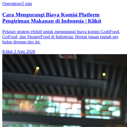
Operations
5 min
Cara Mengurangi Biaya Komisi Platform
Pengiriman Makanan di Indonesia | Klikit
Pelajari strategi efektif untuk mengurangi biaya komisi GrabFood,
GoFood, dan ShopeeFood di Indonesia. Hemat jutaan rupiah per
bulan dengan tips ini.
Klikit
·
2 Agu 2026