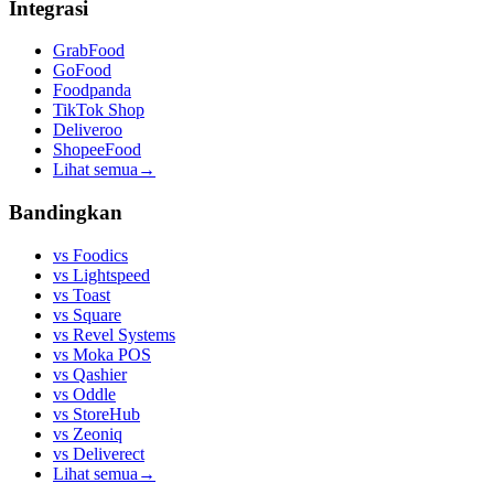
Integrasi
GrabFood
GoFood
Foodpanda
TikTok Shop
Deliveroo
ShopeeFood
Lihat semua
→
Bandingkan
vs
Foodics
vs
Lightspeed
vs
Toast
vs
Square
vs
Revel Systems
vs
Moka POS
vs
Qashier
vs
Oddle
vs
StoreHub
vs
Zeoniq
vs
Deliverect
Lihat semua
→