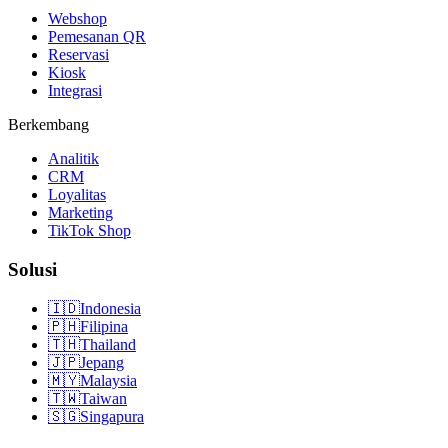
Webshop
Pemesanan QR
Reservasi
Kiosk
Integrasi
Berkembang
Analitik
CRM
Loyalitas
Marketing
TikTok Shop
Solusi
🇮🇩
Indonesia
🇵🇭
Filipina
🇹🇭
Thailand
🇯🇵
Jepang
🇲🇾
Malaysia
🇹🇼
Taiwan
🇸🇬
Singapura