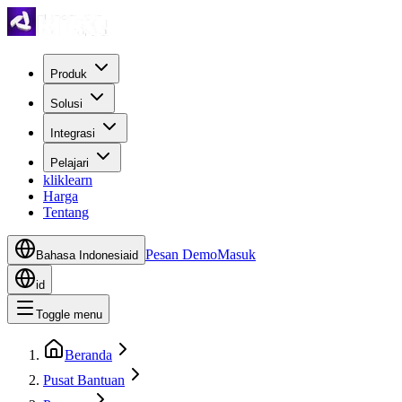
Produk
Solusi
Integrasi
Pelajari
kliklearn
Harga
Tentang
Pesan Demo
Masuk
Bahasa Indonesia
id
id
Toggle menu
Beranda
Pusat Bantuan