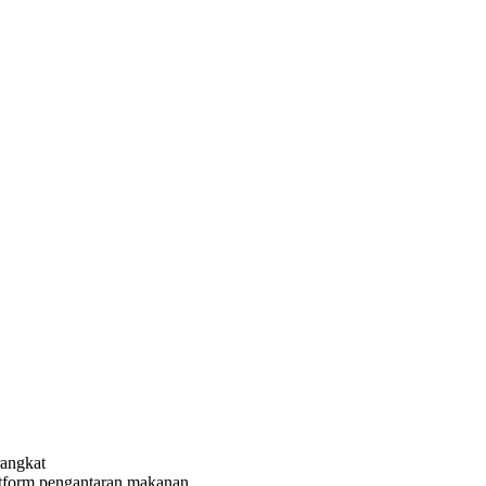
rangkat
atform pengantaran makanan