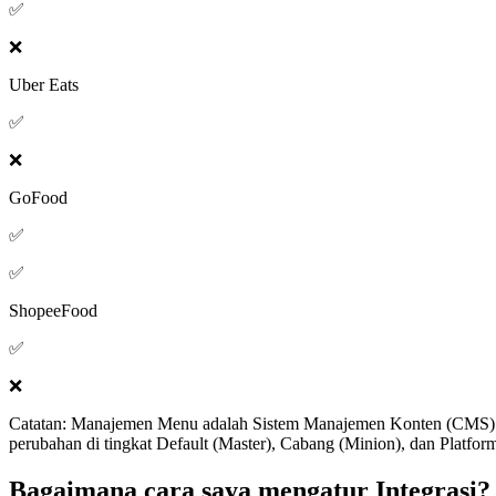
✅
❌
Uber Eats
✅
❌
GoFood
✅
✅
ShopeeFood
✅
❌
Catatan: Manajemen Menu adalah Sistem Manajemen Konten (CMS) u
perubahan di tingkat Default (Master), Cabang (Minion), dan Platfor
Bagaimana cara saya mengatur Integrasi?