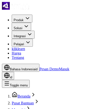
Produk
Solusi
Integrasi
Pelajari
kliklearn
Harga
Tentang
Pesan Demo
Masuk
Bahasa Indonesia
id
id
Toggle menu
Beranda
Pusat Bantuan