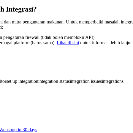
h Integrasi?
 kami dan mitra pengantaran makanan. Untuk memperbaiki masalah integr
i:
dan pengaturan firewall (tidak boleh memblokir API)
berbagai platform (harus sama).
Lihat di sini
untuk informasi lebih lanjut
itor
set up integration
integration status
integration issues
integrations
t Webshop in 30 days