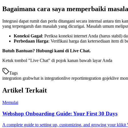
Bagaimana cara saya memperbaiki masala
Integrasi dapat rumit dan perlu ditangani secara internal antara tim
yang terpengaruh dan masalah yang dicurigai. Masalah umum meliput
Koneksi Gagal
: Periksa koneksi internet Anda (harus stabil) 
Perbedaan Harga
: Verifikasi harga dan ketersediaan item di 
Butuh Bantuan? Hubungi kami di Live Chat.
Ketuk tombol "Live Chat" di pojok kanan bawah layar Anda
Tags
integration grab
what is integration
live report
integration gojek
live mon
Artikel Terkait
Memulai
Webshop Onboarding Guide: Your First 30 Days
A complete guide to setting up, customizing, and growing your kliki