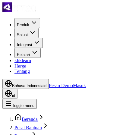
Produk
Solusi
Integrasi
Pelajari
kliklearn
Harga
Tentang
Pesan Demo
Masuk
Bahasa Indonesia
id
id
Toggle menu
Beranda
Pusat Bantuan