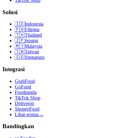
TikTok Shop
Solusi
🇮🇩
Indonesia
🇵🇭
Filipina
🇹🇭
Thailand
🇯🇵
Jepang
🇲🇾
Malaysia
🇹🇼
Taiwan
🇸🇬
Singapura
Integrasi
GrabFood
GoFood
Foodpanda
TikTok Shop
Deliveroo
ShopeeFood
Lihat semua
→
Bandingkan