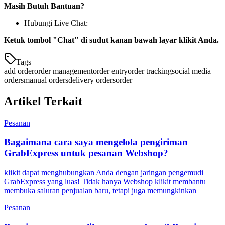
Masih Butuh Bantuan?
Hubungi Live Chat:
Ketuk tombol "Chat" di sudut kanan bawah layar klikit Anda.
Tags
add order
order management
order entry
order tracking
social media
orders
manual orders
delivery orders
order
Artikel Terkait
Pesanan
Bagaimana cara saya mengelola pengiriman
GrabExpress untuk pesanan Webshop?
klikit dapat menghubungkan Anda dengan jaringan pengemudi
GrabExpress yang luas! Tidak hanya Webshop klikit membantu
membuka saluran penjualan baru, tetapi juga memungkinkan
Pesanan