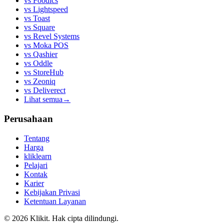
vs
Foodics
vs
Lightspeed
vs
Toast
vs
Square
vs
Revel Systems
vs
Moka POS
vs
Qashier
vs
Oddle
vs
StoreHub
vs
Zeoniq
vs
Deliverect
Lihat semua
→
Perusahaan
Tentang
Harga
kliklearn
Pelajari
Kontak
Karier
Kebijakan Privasi
Ketentuan Layanan
© 2026 Klikit. Hak cipta dilindungi.