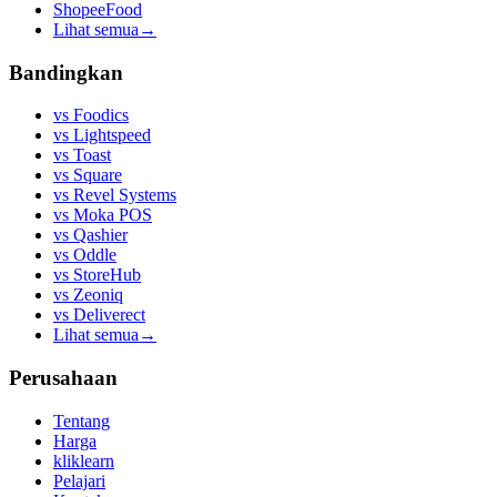
ShopeeFood
Lihat semua
→
Bandingkan
vs
Foodics
vs
Lightspeed
vs
Toast
vs
Square
vs
Revel Systems
vs
Moka POS
vs
Qashier
vs
Oddle
vs
StoreHub
vs
Zeoniq
vs
Deliverect
Lihat semua
→
Perusahaan
Tentang
Harga
kliklearn
Pelajari