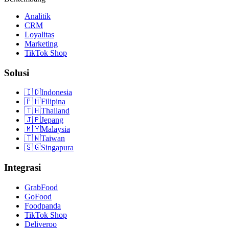
Analitik
CRM
Loyalitas
Marketing
TikTok Shop
Solusi
🇮🇩
Indonesia
🇵🇭
Filipina
🇹🇭
Thailand
🇯🇵
Jepang
🇲🇾
Malaysia
🇹🇼
Taiwan
🇸🇬
Singapura
Integrasi
GrabFood
GoFood
Foodpanda
TikTok Shop
Deliveroo