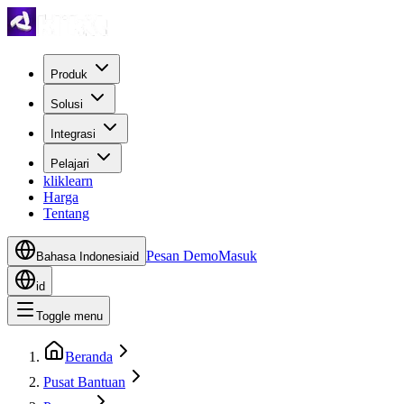
Produk
Solusi
Integrasi
Pelajari
kliklearn
Harga
Tentang
Pesan Demo
Masuk
Bahasa Indonesia
id
id
Toggle menu
Beranda
Pusat Bantuan