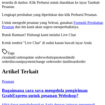
tersedia di dasbor. Klik Perbarui untuk diarahkan ke layar Tambah
Pesanan.
Lengkapi perubahan yang diperlukan dan klik Perbarui Pesanan.
​Untuk mengedit pesanan yang Selesai, gunakan
Formulir Perubahan
Pesanan
dan tim kami akan segera memperbaikinya.
Butuh Bantuan? Hubungi kami melalui Live Chat
Ketuk tombol "Live Chat" di sudut kanan bawah layar Anda
Tags
cloud
add order
update order
webshop
notes
edit
edit
order
discount
payment
change order
order dashboard
order
Artikel Terkait
Pesanan
Bagaimana cara saya mengelola pengiriman
GrabExpress untuk pesanan Webshop?
klikit dapat menghubungkan Anda dengan jaringan pengemudi