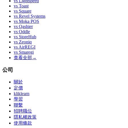
vs
Lightspeed
vs
Toast
vs
Square
vs
Revel Systems
vs
Moka POS
vs
Qashier
vs
Oddle
vs
StoreHub
vs
Zeoniq
vs
AirREGI
vs
Smaregi
查看全部
→
公司
關於
定價
kliklearn
學習
聯繫
招聘職位
隱私權政策
使用條款