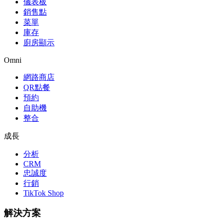
儀表板
銷售點
菜單
庫存
廚房顯示
Omni
網路商店
QR點餐
預約
自助機
整合
成長
分析
CRM
忠誠度
行銷
TikTok Shop
解決方案