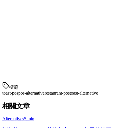
来自Grab、Gojek、Uber Eats等的订单整合到单一的厨房显示
系统中。
谁应该转向Klikit？
Klikit适合：
目前使用Toast但扩展到亚太市场的餐厅
管理多个品牌的云厨房和幽灵厨房
寻求集中控制的多地点连锁餐厅
厌倦了高额配送平台费用并希望获得更好佣金率
標籤
toast-pos
pos-alternative
restaurant-pos
toast-alternative
相關文章
Alternatives
5 min