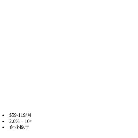
餐厅为何从Toast转向
Toast一直是美国餐厅的热门选择，但出现了几个痛点：
高成本
— Toast的定价随着硬件、软件费用和交易费
用迅速增加
有限的配送集成
— 尽管Toast支持第三方配送，但它
缺乏多个平台的原生聚合
专注于美国市场
— 国际扩张的餐厅需要为全球运营
设计的系统
复杂性
— 全功能集对于较小的运营来说可能令人生
畏
顶级Toast POS替代方案比较
$59-119/月
2.6% + 10¢
企业餐厅
功