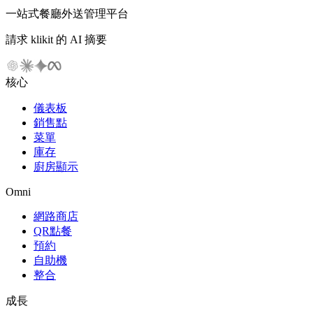
一站式餐廳外送管理平台
請求 klikit 的 AI 摘要
核心
儀表板
銷售點
菜單
庫存
廚房顯示
Omni
網路商店
QR點餐
預約
自助機
整合
成長