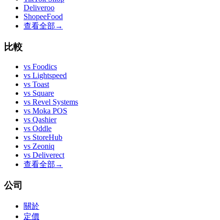
Deliveroo
ShopeeFood
查看全部
→
比較
vs
Foodics
vs
Lightspeed
vs
Toast
vs
Square
vs
Revel Systems
vs
Moka POS
vs
Qashier
vs
Oddle
vs
StoreHub
vs
Zeoniq
vs
Deliverect
查看全部
→
公司
關於
定價