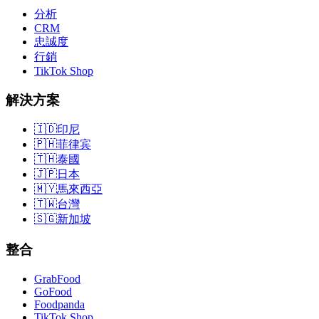
分析
CRM
忠誠度
行銷
TikTok Shop
解決方案
🇮🇩
印尼
🇵🇭
菲律宾
🇹🇭
泰國
🇯🇵
日本
🇲🇾
馬來西亞
🇹🇼
台灣
🇸🇬
新加坡
整合
GrabFood
GoFood
Foodpanda
TikTok Shop