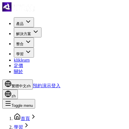
產品
解決方案
整合
學習
kliklearn
定價
關於
預約演示
登入
繁體中文
zh
zh
Toggle menu
首頁
學習