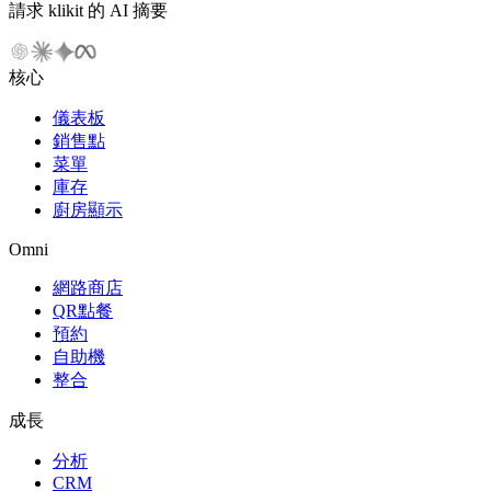
請求 klikit 的 AI 摘要
核心
儀表板
銷售點
菜單
庫存
廚房顯示
Omni
網路商店
QR點餐
預約
自助機
整合
成長
分析
CRM