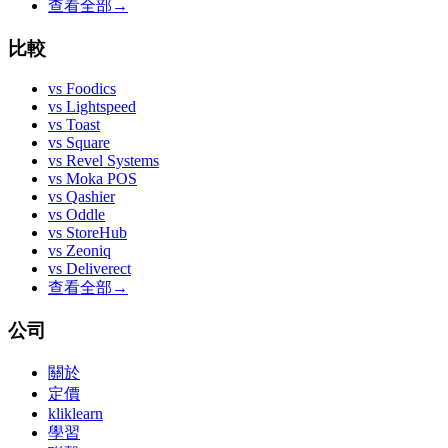
查看全部
→
比較
vs
Foodics
vs
Lightspeed
vs
Toast
vs
Square
vs
Revel Systems
vs
Moka POS
vs
Qashier
vs
Oddle
vs
StoreHub
vs
Zeoniq
vs
Deliverect
查看全部
→
公司
關於
定價
kliklearn
學習