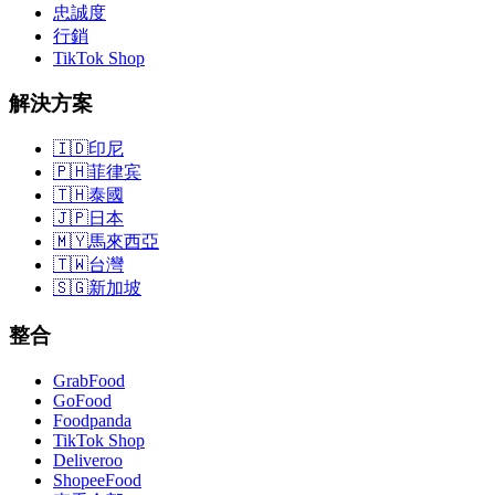
忠誠度
行銷
TikTok Shop
解決方案
🇮🇩
印尼
🇵🇭
菲律宾
🇹🇭
泰國
🇯🇵
日本
🇲🇾
馬來西亞
🇹🇼
台灣
🇸🇬
新加坡
整合
GrabFood
GoFood
Foodpanda
TikTok Shop
Deliveroo
ShopeeFood