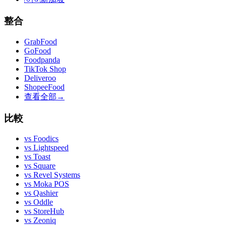
整合
GrabFood
GoFood
Foodpanda
TikTok Shop
Deliveroo
ShopeeFood
查看全部
→
比較
vs
Foodics
vs
Lightspeed
vs
Toast
vs
Square
vs
Revel Systems
vs
Moka POS
vs
Qashier
vs
Oddle
vs
StoreHub
vs
Zeoniq