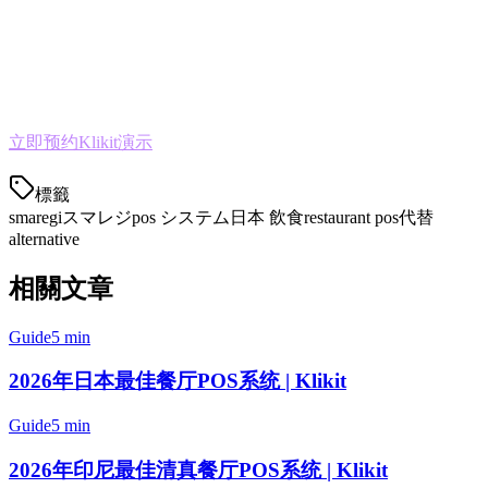
想要整合多个外卖平台
考虑向ASEAN扩张海外业务
计划多店铺扩张
希望以成本效益的方式运营
立即预约Klikit演示
，体验从Smaregi迁移的好处。
標籤
smaregi
スマレジ
pos システム
日本 飲食
restaurant pos
代替
alternative
相關文章
Guide
5 min
2026年日本最佳餐厅POS系统 | Klikit
Guide
5 min
2026年印尼最佳清真餐厅POS系统 | Klikit