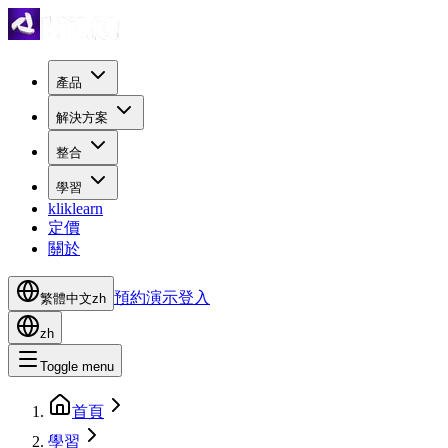
產品
解決方案
整合
學習
kliklearn
定價
關於
預約演示
登入
繁體中文
zh
zh
Toggle menu
首頁
學習