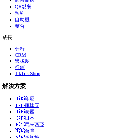
網路商店
QR點餐
預約
自助機
整合
成長
分析
CRM
忠誠度
行銷
TikTok Shop
解決方案
🇮🇩
印尼
🇵🇭
菲律宾
🇹🇭
泰國
🇯🇵
日本
🇲🇾
馬來西亞
🇹🇼
台灣
🇸🇬
新加坡