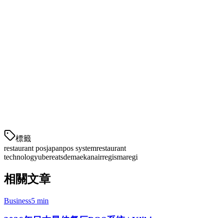
与Uber Eats、Demaekan和其他外卖平台的集成
基于云，具有离线能力
库存管理
多地点支持
日语支持
定价：
起价为¥2,980/月，另加安装费
最适合：
优先考虑外卖平台
標籤
restaurant pos
japan
pos system
restaurant
technology
ubereats
demaekan
airregi
smaregi
相關文章
Business
5 min