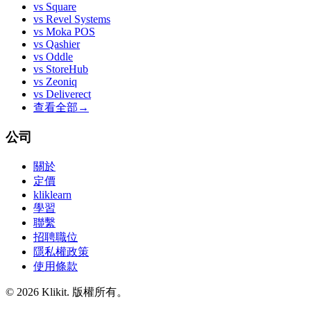
vs
Square
vs
Revel Systems
vs
Moka POS
vs
Qashier
vs
Oddle
vs
StoreHub
vs
Zeoniq
vs
Deliverect
查看全部
→
公司
關於
定價
kliklearn
學習
聯繫
招聘職位
隱私權政策
使用條款
© 2026 Klikit. 版權所有。