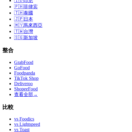
🇮🇩
印尼
🇵🇭
菲律宾
🇹🇭
泰國
🇯🇵
日本
🇲🇾
馬來西亞
🇹🇼
台灣
🇸🇬
新加坡
整合
GrabFood
GoFood
Foodpanda
TikTok Shop
Deliveroo
ShopeeFood
查看全部
→
比較
vs
Foodics
vs
Lightspeed
vs
Toast