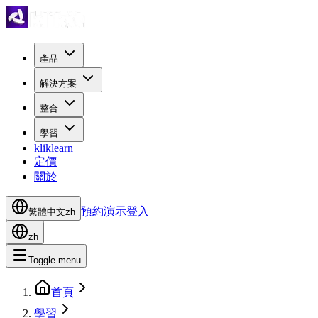
產品
解決方案
整合
學習
kliklearn
定價
關於
預約演示
登入
繁體中文
zh
zh
Toggle menu
首頁
學習