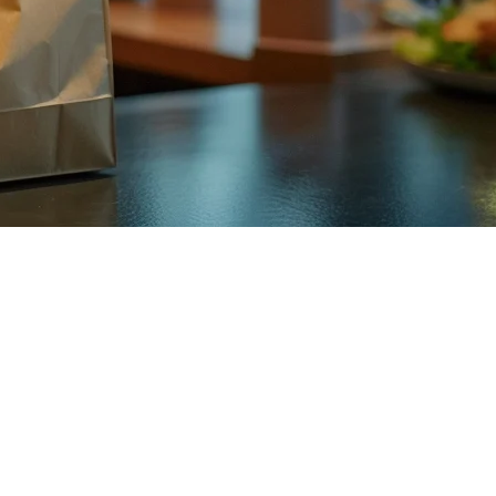
it 的 ShopeeFood 整合将您的餐厅直接连接到印尼增长最快的
ood 纳入您的配送组合意味着能够触及数百万偏好 Shopee 生态系统