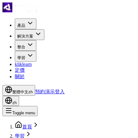
產品
解決方案
整合
學習
kliklearn
定價
關於
預約演示
登入
繁體中文
zh
zh
Toggle menu
首頁
學習