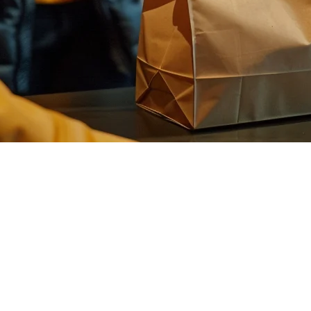
您的 POS 系统却在处理堂食顾客？这是您不需要的头痛问题。Klik
。
ood 和 Gojek 展开正面竞争。对于印尼餐厅来说，将 ShopeeF