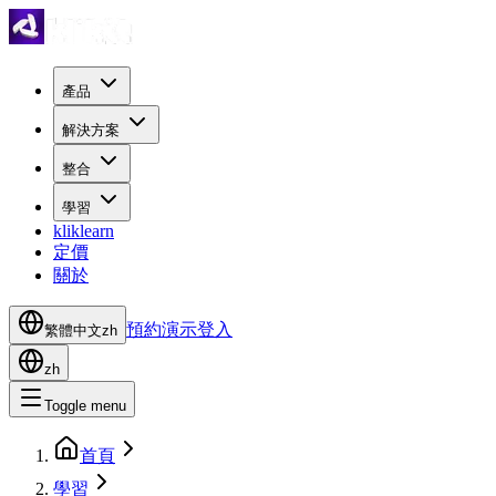
產品
解決方案
整合
學習
kliklearn
定價
關於
預約演示
登入
繁體中文
zh
zh
Toggle menu
首頁
學習