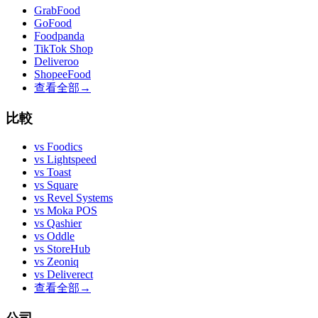
GrabFood
GoFood
Foodpanda
TikTok Shop
Deliveroo
ShopeeFood
查看全部
→
比較
vs
Foodics
vs
Lightspeed
vs
Toast
vs
Square
vs
Revel Systems
vs
Moka POS
vs
Qashier
vs
Oddle
vs
StoreHub
vs
Zeoniq
vs
Deliverect
查看全部
→