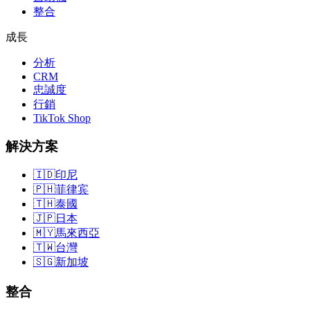
整合
成長
分析
CRM
忠誠度
行銷
TikTok Shop
解決方案
🇮🇩
印尼
🇵🇭
菲律宾
🇹🇭
泰國
🇯🇵
日本
🇲🇾
馬來西亞
🇹🇼
台灣
🇸🇬
新加坡
整合