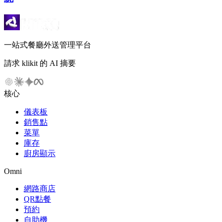
一站式餐廳外送管理平台
請求 klikit 的 AI 摘要
核心
儀表板
銷售點
菜單
庫存
廚房顯示
Omni
網路商店
QR點餐
預約
自助機