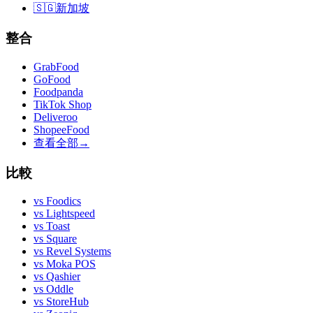
🇸🇬
新加坡
整合
GrabFood
GoFood
Foodpanda
TikTok Shop
Deliveroo
ShopeeFood
查看全部
→
比較
vs
Foodics
vs
Lightspeed
vs
Toast
vs
Square
vs
Revel Systems
vs
Moka POS
vs
Qashier
vs
Oddle
vs
StoreHub