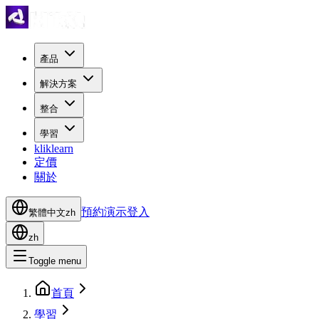
產品
解決方案
整合
學習
kliklearn
定價
關於
預約演示
登入
繁體中文
zh
zh
Toggle menu
首頁
學習