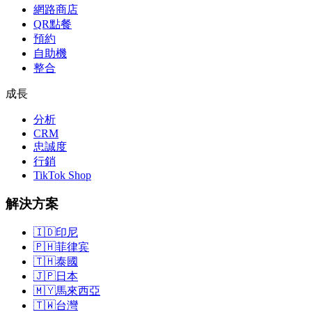
網路商店
QR點餐
預約
自助機
整合
成長
分析
CRM
忠誠度
行銷
TikTok Shop
解決方案
🇮🇩
印尼
🇵🇭
菲律宾
🇹🇭
泰國
🇯🇵
日本
🇲🇾
馬來西亞
🇹🇼
台灣