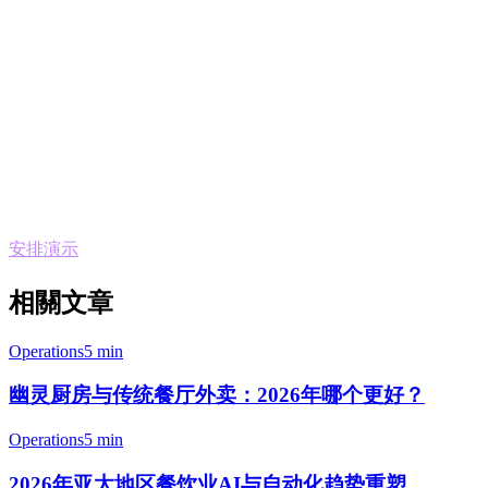
系统首先服务于餐厅，但Klikit理解咖啡店有不同的工作流程
——更快的交易、更多的配送订单和不同的库存需求。
开始使用
准备好简化您的咖啡店运营了吗？Klikit每月起价为₱1,500
——明显低于每月成本₱5,000+的传统POS系统。没有长期合
同，我们的团队将在一天之内帮助您完成设置。
安排演示
，看看Klikit如何改变您的咖啡店运营。
相關文章
Operations
5 min
幽灵厨房与传统餐厅外卖：2026年哪个更好？
Operations
5 min
2026年亚太地区餐饮业AI与自动化趋势重塑