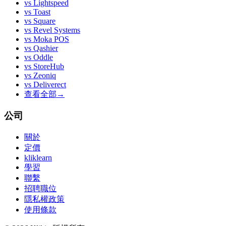
vs
Lightspeed
vs
Toast
vs
Square
vs
Revel Systems
vs
Moka POS
vs
Qashier
vs
Oddle
vs
StoreHub
vs
Zeoniq
vs
Deliverect
查看全部
→
公司
關於
定價
kliklearn
學習
聯繫
招聘職位
隱私權政策
使用條款