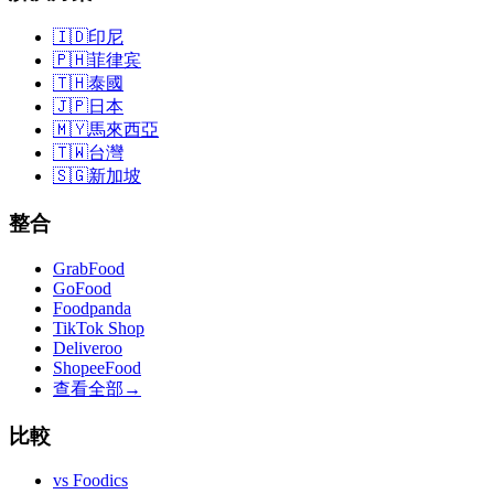
🇮🇩
印尼
🇵🇭
菲律宾
🇹🇭
泰國
🇯🇵
日本
🇲🇾
馬來西亞
🇹🇼
台灣
🇸🇬
新加坡
整合
GrabFood
GoFood
Foodpanda
TikTok Shop
Deliveroo
ShopeeFood
查看全部
→
比較
vs
Foodics