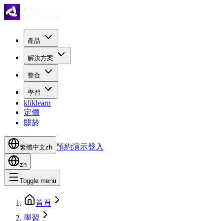
產品
解決方案
整合
學習
kliklearn
定價
關於
預約演示
登入
繁體中文
zh
zh
Toggle menu
首頁
學習