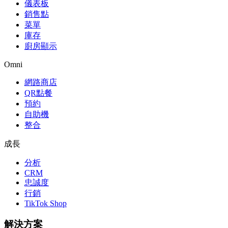
儀表板
銷售點
菜單
庫存
廚房顯示
Omni
網路商店
QR點餐
預約
自助機
整合
成長
分析
CRM
忠誠度
行銷
TikTok Shop
解決方案