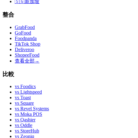
🇸🇬
新加坡
整合
GrabFood
GoFood
Foodpanda
TikTok Shop
Deliveroo
ShopeeFood
查看全部
→
比較
vs
Foodics
vs
Lightspeed
vs
Toast
vs
Square
vs
Revel Systems
vs
Moka POS
vs
Qashier
vs
Oddle
vs
StoreHub
vs
Zeoniq