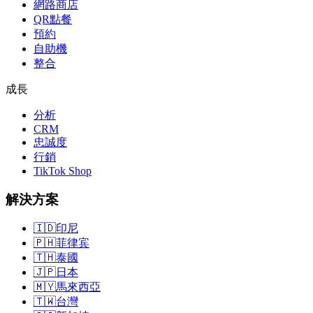
網路商店
QR點餐
預約
自助機
整合
成長
分析
CRM
忠誠度
行銷
TikTok Shop
解決方案
🇮🇩
印尼
🇵🇭
菲律宾
🇹🇭
泰國
🇯🇵
日本
🇲🇾
馬來西亞
🇹🇼
台灣