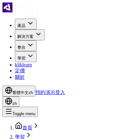
產品
解決方案
整合
學習
kliklearn
定價
關於
預約演示
登入
繁體中文
zh
zh
Toggle menu
首頁
學習