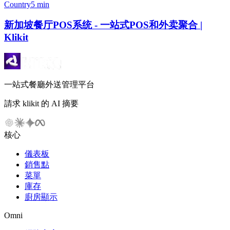
Country
5 min
新加坡餐厅POS系统 - 一站式POS和外卖聚合 |
Klikit
一站式餐廳外送管理平台
請求 klikit 的 AI 摘要
核心
儀表板
銷售點
菜單
庫存
廚房顯示
Omni