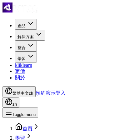
產品
解決方案
整合
學習
kliklearn
定價
關於
預約演示
登入
繁體中文
zh
zh
Toggle menu
首頁
學習