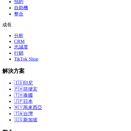
預約
自助機
整合
成長
分析
CRM
忠誠度
行銷
TikTok Shop
解決方案
🇮🇩
印尼
🇵🇭
菲律宾
🇹🇭
泰國
🇯🇵
日本
🇲🇾
馬來西亞
🇹🇼
台灣
🇸🇬
新加坡