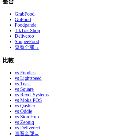
整合
GrabFood
GoFood
Foodpanda
TikTok Shop
Deliveroo
ShopeeFood
查看全部
→
比較
vs
Foodics
vs
Lightspeed
vs
Toast
vs
Square
vs
Revel Systems
vs
Moka POS
vs
Qashier
vs
Oddle
vs
StoreHub
vs
Zeoniq
vs
Deliverect
查看全部
→