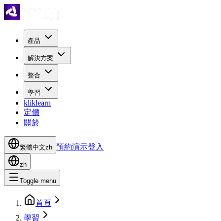
產品
解決方案
整合
學習
kliklearn
定價
關於
預約演示
登入
繁體中文
zh
zh
Toggle menu
首頁
學習