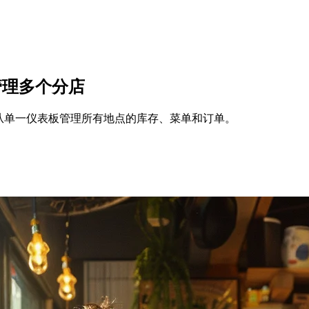
管理多个分店
从单一仪表板管理所有地点的库存、菜单和订单。