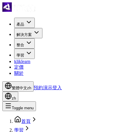
產品
解決方案
整合
學習
kliklearn
定價
關於
預約演示
登入
繁體中文
zh
zh
Toggle menu
首頁
學習