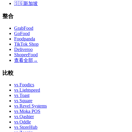
🇸🇬
新加坡
整合
GrabFood
GoFood
Foodpanda
TikTok Shop
Deliveroo
ShopeeFood
查看全部
→
比較
vs
Foodics
vs
Lightspeed
vs
Toast
vs
Square
vs
Revel Systems
vs
Moka POS
vs
Qashier
vs
Oddle
vs
StoreHub