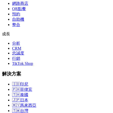
網路商店
QR點餐
預約
自助機
整合
成長
分析
CRM
忠誠度
行銷
TikTok Shop
解決方案
🇮🇩
印尼
🇵🇭
菲律宾
🇹🇭
泰國
🇯🇵
日本
🇲🇾
馬來西亞
🇹🇼
台灣