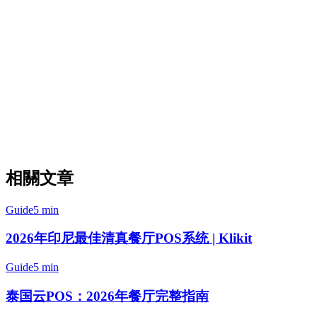
您的厨房队列，正确优先排序。
PHP定价和计费：
所有交易值以菲律宾比索显示，计
费和报告以PHP进行。
多平台聚合：
通过单个POS连接GrabFood、
Foodpanda和ShopeeFood——无需在不同应用程序之间切
换。
开始使用GrabFood集成
相關文章
Guide
5 min
2026年印尼最佳清真餐厅POS系统 | Klikit
Guide
5 min
泰国云POS：2026年餐厅完整指南