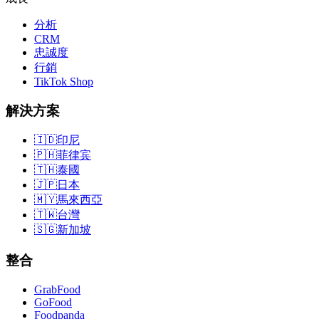
分析
CRM
忠誠度
行銷
TikTok Shop
解決方案
🇮🇩
印尼
🇵🇭
菲律宾
🇹🇭
泰國
🇯🇵
日本
🇲🇾
馬來西亞
🇹🇼
台灣
🇸🇬
新加坡
整合
GrabFood
GoFood
Foodpanda