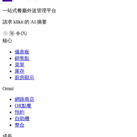
一站式餐廳外送管理平台
請求 klikit 的 AI 摘要
核心
儀表板
銷售點
菜單
庫存
廚房顯示
Omni
網路商店
QR點餐
預約
自助機
整合
成長