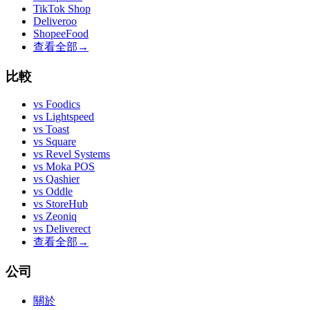
TikTok Shop
Deliveroo
ShopeeFood
查看全部
→
比較
vs
Foodics
vs
Lightspeed
vs
Toast
vs
Square
vs
Revel Systems
vs
Moka POS
vs
Qashier
vs
Oddle
vs
StoreHub
vs
Zeoniq
vs
Deliverect
查看全部
→
公司
關於