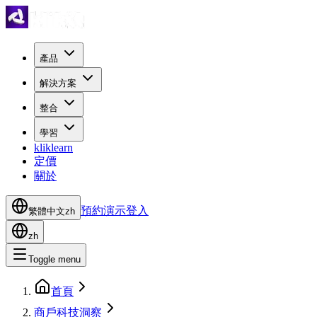
產品
解決方案
整合
學習
kliklearn
定價
關於
預約演示
登入
繁體中文
zh
zh
Toggle menu
首頁
商戶科技洞察