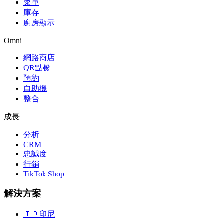
菜單
庫存
廚房顯示
Omni
網路商店
QR點餐
預約
自助機
整合
成長
分析
CRM
忠誠度
行銷
TikTok Shop
解決方案
🇮🇩
印尼