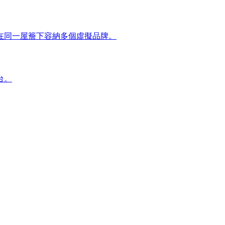
在同一屋簷下容納多個虛擬品牌。
台。