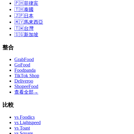
🇵🇭
菲律宾
🇹🇭
泰國
🇯🇵
日本
🇲🇾
馬來西亞
🇹🇼
台灣
🇸🇬
新加坡
整合
GrabFood
GoFood
Foodpanda
TikTok Shop
Deliveroo
ShopeeFood
查看全部
→
比較
vs
Foodics
vs
Lightspeed
vs
Toast
vs
Square