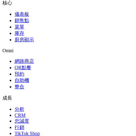
核心
儀表板
銷售點
菜單
庫存
廚房顯示
Omni
網路商店
QR點餐
預約
自助機
整合
成長
分析
CRM
忠誠度
行銷
TikTok Shop