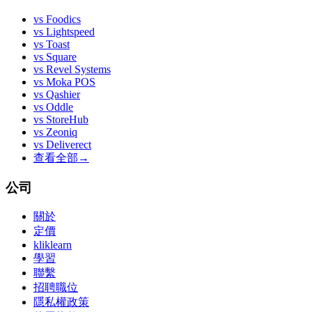
vs
Foodics
vs
Lightspeed
vs
Toast
vs
Square
vs
Revel Systems
vs
Moka POS
vs
Qashier
vs
Oddle
vs
StoreHub
vs
Zeoniq
vs
Deliverect
查看全部
→
公司
關於
定價
kliklearn
學習
聯繫
招聘職位
隱私權政策