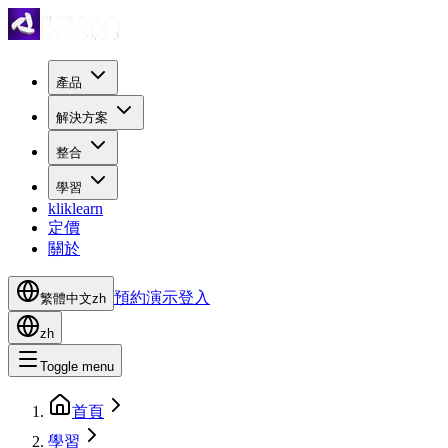
產品
解決方案
整合
學習
kliklearn
定價
關於
預約演示
登入
繁體中文
zh
zh
Toggle menu
首頁
學習