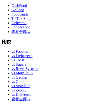
GrabFood
GoFood
Foodpanda
TikTok Shop
Deliveroo
ShopeeFood
查看全部
→
比較
vs
Foodics
vs
Lightspeed
vs
Toast
vs
Square
vs
Revel Systems
vs
Moka POS
vs
Qashier
vs
Oddle
vs
StoreHub
vs
Zeoniq
vs
Deliverect
查看全部
→