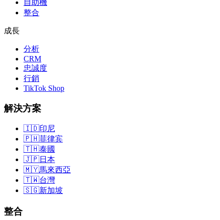
自助機
整合
成長
分析
CRM
忠誠度
行銷
TikTok Shop
解決方案
🇮🇩
印尼
🇵🇭
菲律宾
🇹🇭
泰國
🇯🇵
日本
🇲🇾
馬來西亞
🇹🇼
台灣
🇸🇬
新加坡
整合