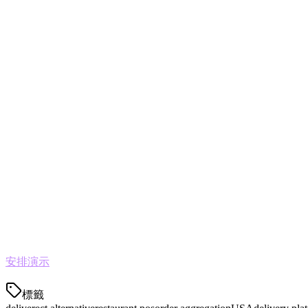
从Deliverect切换到Klikit
切换过程很简单：
从Deliverect导出您的菜单
导入到Klikit
——我们支持大多数Deliverect数据格式
连接您的外卖平台
——添加Grab、Gojek、TikTok Sho
在全部上线前测试一个平台
大多数餐厅在24-48小时内完成迁移，我们的支持团队提供帮助
开始使用Klikit
无论您是厌倦了Deliverect的高费用，还是需要更好的亚太
安排演示
，了解为什么餐厅在2026年转向Klikit。
標籤