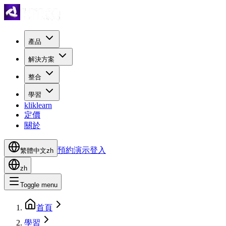
產品
解決方案
整合
學習
kliklearn
定價
關於
預約演示
登入
繁體中文
zh
zh
Toggle menu
首頁
學習