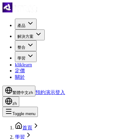
產品
解決方案
整合
學習
kliklearn
定價
關於
預約演示
登入
繁體中文
zh
zh
Toggle menu
首頁
學習