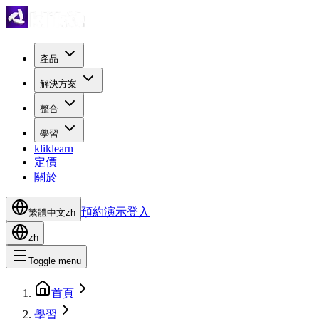
產品
解決方案
整合
學習
kliklearn
定價
關於
預約演示
登入
繁體中文
zh
zh
Toggle menu
首頁
學習