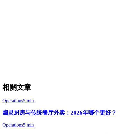
步骤2：检查支付方式支持。确保您的POS接受顾客偏好的支
付方式。在日本，移动支付钱包支持不是可选的——这是预期
的。
步骤3：考虑可扩展性。选择一个与您一起成长的系统。像
Klikit和Square这样的基于云的解决方案比传统系统更容易扩
展。
步骤4：请求演示。每个咖啡店都有独特的工作流程。试用揭
示了功能列表从未显示的问题。Klikit提供免费演示，无需承
诺。
相關文章
Operations
5 min
幽灵厨房与传统餐厅外卖：2026年哪个更好？
Operations
5 min