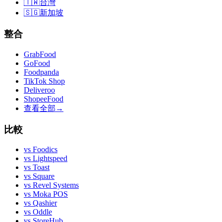
🇹🇼
台灣
🇸🇬
新加坡
整合
GrabFood
GoFood
Foodpanda
TikTok Shop
Deliveroo
ShopeeFood
查看全部
→
比較
vs
Foodics
vs
Lightspeed
vs
Toast
vs
Square
vs
Revel Systems
vs
Moka POS
vs
Qashier
vs
Oddle
vs
StoreHub