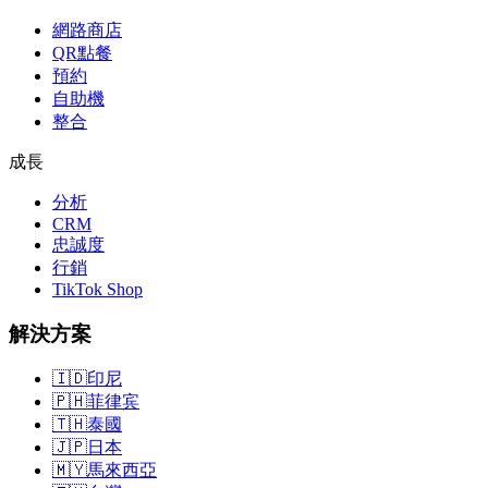
網路商店
QR點餐
預約
自助機
整合
成長
分析
CRM
忠誠度
行銷
TikTok Shop
解決方案
🇮🇩
印尼
🇵🇭
菲律宾
🇹🇭
泰國
🇯🇵
日本
🇲🇾
馬來西亞