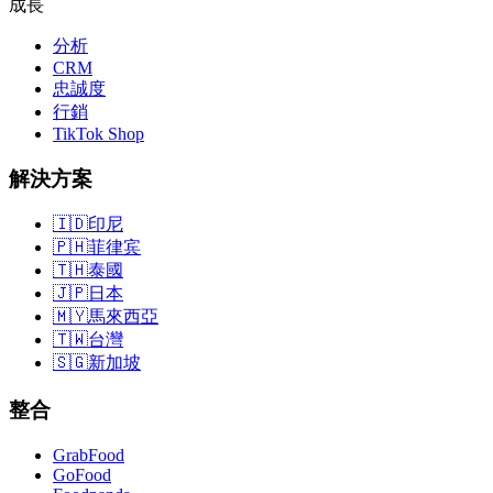
成長
分析
CRM
忠誠度
行銷
TikTok Shop
解決方案
🇮🇩
印尼
🇵🇭
菲律宾
🇹🇭
泰國
🇯🇵
日本
🇲🇾
馬來西亞
🇹🇼
台灣
🇸🇬
新加坡
整合
GrabFood
GoFood