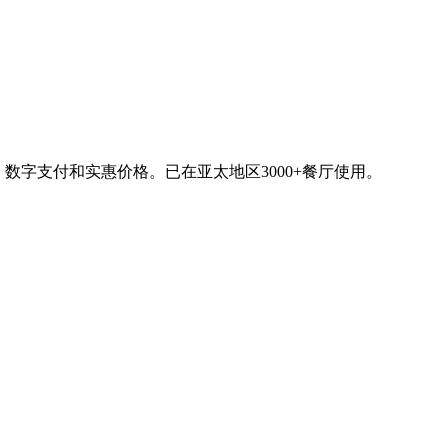
。聚合订单、数字支付和实惠价格。已在亚太地区3000+餐厅使用。
bFood和Gojek，餐厅管理变得更加简单高效。