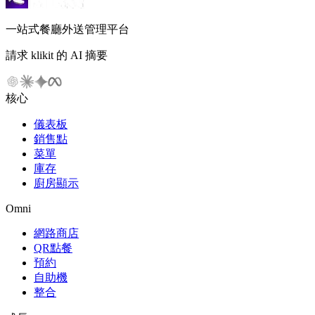
一站式餐廳外送管理平台
請求 klikit 的 AI 摘要
核心
儀表板
銷售點
菜單
庫存
廚房顯示
Omni
網路商店
QR點餐
預約
自助機
整合