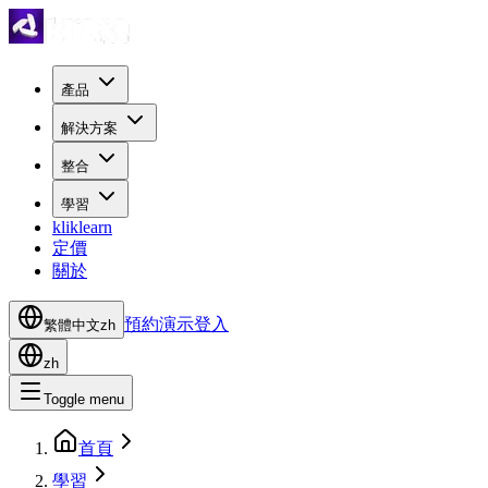
產品
解決方案
整合
學習
kliklearn
定價
關於
預約演示
登入
繁體中文
zh
zh
Toggle menu
首頁
學習