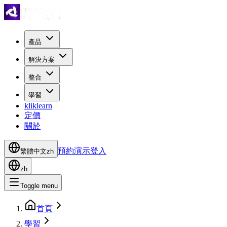
產品
解決方案
整合
學習
kliklearn
定價
關於
預約演示
登入
繁體中文
zh
zh
Toggle menu
首頁
學習