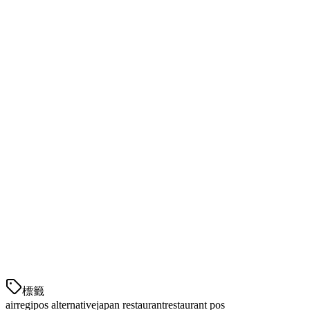
1. 较低的总拥有成本
从$29/站点/月（约¥4,500）开始，Klikit为多地点运营商提供了
2. 全面的配送生态系统
Klikit与所有主要的亚太地区配送平台集成：
GrabFood (SG, MY, PH, ID, TH)
Gojek (ID, TH)
Uber Eats (SG, MY, PH, JP)
LINE Delivery (JP)
Foodpanda (SG, MY, PH, JP)
3. 双语支持
我们的马尼拉支持团队协助处理日语、英语和当地语言需求 —
標籤
airregi
pos alternative
japan restaurant
restaurant pos