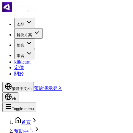
產品
解決方案
整合
學習
kliklearn
定價
關於
預約演示
登入
繁體中文
zh
zh
Toggle menu
首頁
幫助中心