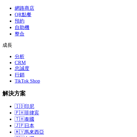
網路商店
QR點餐
預約
自助機
整合
成長
分析
CRM
忠誠度
行銷
TikTok Shop
解決方案
🇮🇩
印尼
🇵🇭
菲律宾
🇹🇭
泰國
🇯🇵
日本
🇲🇾
馬來西亞