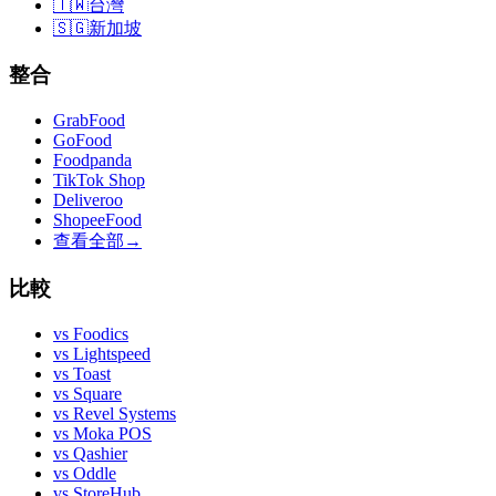
🇹🇼
台灣
🇸🇬
新加坡
整合
GrabFood
GoFood
Foodpanda
TikTok Shop
Deliveroo
ShopeeFood
查看全部
→
比較
vs
Foodics
vs
Lightspeed
vs
Toast
vs
Square
vs
Revel Systems
vs
Moka POS
vs
Qashier
vs
Oddle
vs
StoreHub