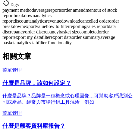
Tags
payment method
average
reports
order amendment
out of stock
report
breakdown
analytics
report
discount
analytics
revenue
download
cancelled order
order
breakdown
export
value
how to filter
reporting
sales report
data
discrepancy
order discrepancy
basket size
completed
order
report
export my data
filter
export data
order summary
average
basket
analytics tab
filter functionality
相關文章
菜單管理
什麼是品牌，該如何設定？
什麼是品牌？品牌是一種概念或心理圖像，可幫助客戶識別公
司或產品。經常與市場行銷工具混淆，例如
菜單管理
什麼是顧客資料庫報告？