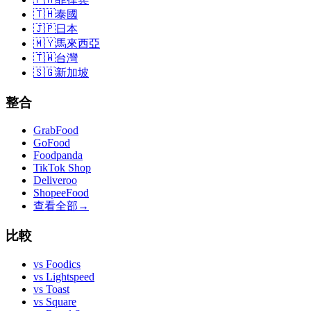
🇹🇭
泰國
🇯🇵
日本
🇲🇾
馬來西亞
🇹🇼
台灣
🇸🇬
新加坡
整合
GrabFood
GoFood
Foodpanda
TikTok Shop
Deliveroo
ShopeeFood
查看全部
→
比較
vs
Foodics
vs
Lightspeed
vs
Toast
vs
Square