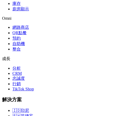
庫存
廚房顯示
Omni
網路商店
QR點餐
預約
自助機
整合
成長
分析
CRM
忠誠度
行銷
TikTok Shop
解決方案
🇮🇩
印尼
🇵🇭
菲律宾