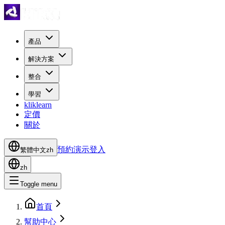
產品
解決方案
整合
學習
kliklearn
定價
關於
預約演示
登入
繁體中文
zh
zh
Toggle menu
首頁
幫助中心