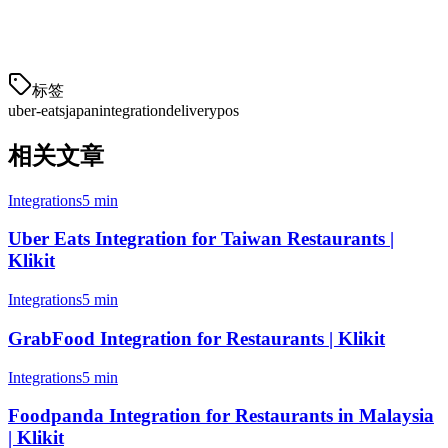
affordable pricing and local support. Explore how Klikit can
transform your restaurant operations today.
标签
uber-eats
japan
integration
delivery
pos
相关文章
Integrations
5 min
Uber Eats Integration for Taiwan Restaurants |
Klikit
Integrations
5 min
GrabFood Integration for Restaurants | Klikit
Integrations
5 min
Foodpanda Integration for Restaurants in Malaysia
| Klikit