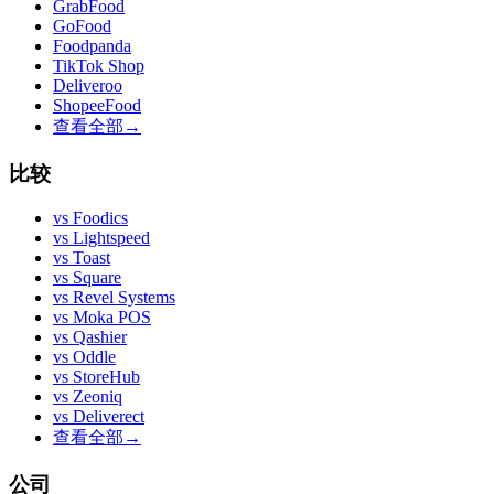
GrabFood
GoFood
Foodpanda
TikTok Shop
Deliveroo
ShopeeFood
查看全部
→
比较
vs
Foodics
vs
Lightspeed
vs
Toast
vs
Square
vs
Revel Systems
vs
Moka POS
vs
Qashier
vs
Oddle
vs
StoreHub
vs
Zeoniq
vs
Deliverect
查看全部
→
公司