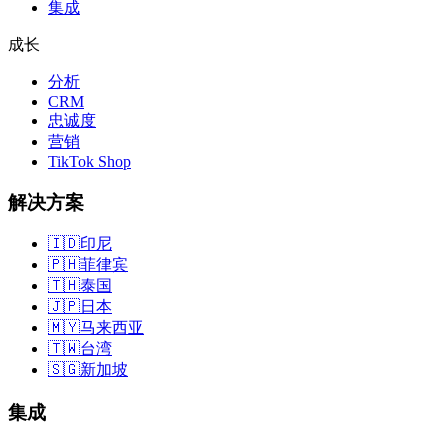
集成
成长
分析
CRM
忠诚度
营销
TikTok Shop
解决方案
🇮🇩
印尼
🇵🇭
菲律宾
🇹🇭
泰国
🇯🇵
日本
🇲🇾
马来西亚
🇹🇼
台湾
🇸🇬
新加坡
集成