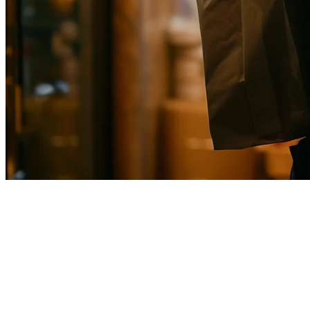
Uber Eats Integration for Japan
Restaurants in 2026
Japan's food delivery market has grown exponentially, with Uber
Eats becoming one of the dominant platforms across Tokyo, Osaka,