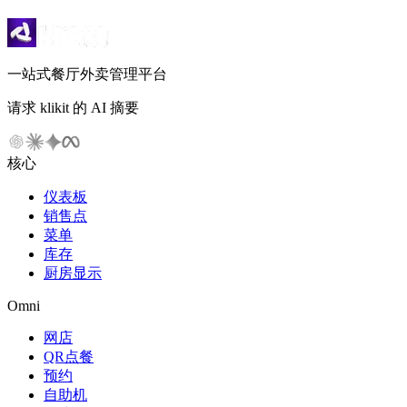
一站式餐厅外卖管理平台
请求 klikit 的 AI 摘要
核心
仪表板
销售点
菜单
库存
厨房显示
Omni
网店
QR点餐
预约
自助机