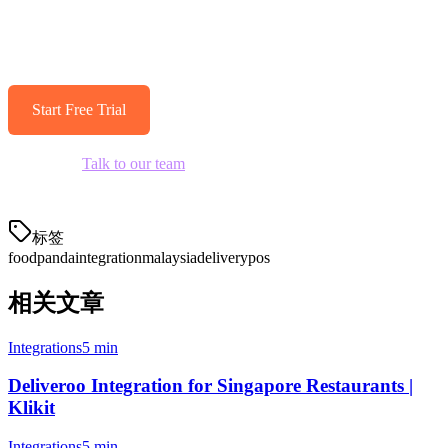
Stop manually entering delivery orders. Start using Klikit and
connect Foodpanda, Grab, Deliveroo, and more—all in one system.
Start Free Trial
Questions?
Talk to our team
about integrating Foodpanda with your
restaurant.
标签
foodpanda
integration
malaysia
delivery
pos
相关文章
Integrations
5 min
Deliveroo Integration for Singapore Restaurants |
Klikit
Integrations
5 min