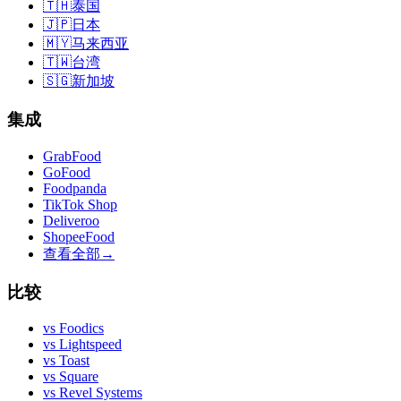
🇹🇭
泰国
🇯🇵
日本
🇲🇾
马来西亚
🇹🇼
台湾
🇸🇬
新加坡
集成
GrabFood
GoFood
Foodpanda
TikTok Shop
Deliveroo
ShopeeFood
查看全部
→
比较
vs
Foodics
vs
Lightspeed
vs
Toast
vs
Square
vs
Revel Systems