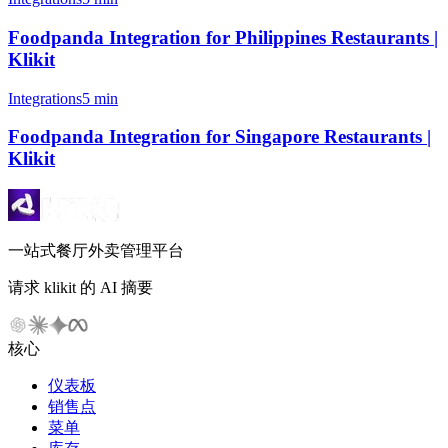
Foodpanda Integration for Philippines Restaurants |
Klikit
Integrations
5 min
Foodpanda Integration for Singapore Restaurants |
Klikit
一站式餐厅外卖管理平台
请求 klikit 的 AI 摘要
核心
仪表板
销售点
菜单