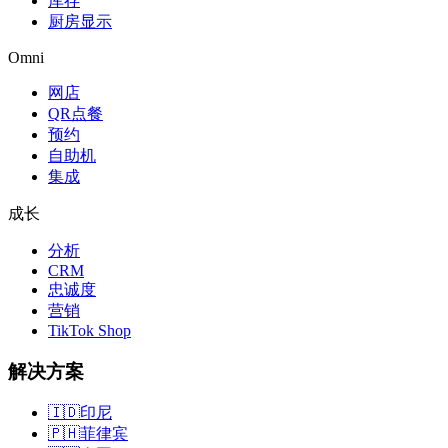
库存
厨房显示
Omni
网店
QR点餐
预约
自助机
集成
成长
分析
CRM
忠诚度
营销
TikTok Shop
解决方案
🇮🇩
印尼
🇵🇭
菲律宾