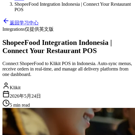
ShopeeFood Integration Indonesia | Connect Your Restaurant
POS
返回学习中心
Integrations
仅提供英文版
ShopeeFood Integration Indonesia |
Connect Your Restaurant POS
Connect ShopeeFood to Klikit POS in Indonesia. Auto-sync menus,
receive orders in real-time, and manage all delivery platforms from
one dashboard.
Klikit
2026年5月24日
5 min
read