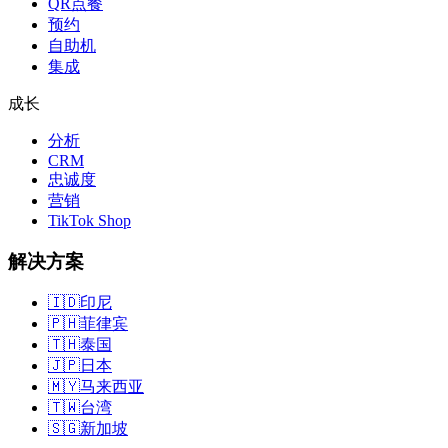
QR点餐
预约
自助机
集成
成长
分析
CRM
忠诚度
营销
TikTok Shop
解决方案
🇮🇩
印尼
🇵🇭
菲律宾
🇹🇭
泰国
🇯🇵
日本
🇲🇾
马来西亚
🇹🇼
台湾
🇸🇬
新加坡