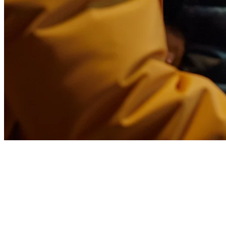
ShopeeFood Integration for
Indonesian Restaurants
Struggling to manage ShopeeFood orders on a separate tablet while
your POS handles dine-in customers? That's a headache you don't