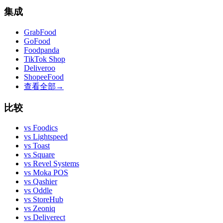
集成
GrabFood
GoFood
Foodpanda
TikTok Shop
Deliveroo
ShopeeFood
查看全部
→
比较
vs
Foodics
vs
Lightspeed
vs
Toast
vs
Square
vs
Revel Systems
vs
Moka POS
vs
Qashier
vs
Oddle
vs
StoreHub
vs
Zeoniq
vs
Deliverect