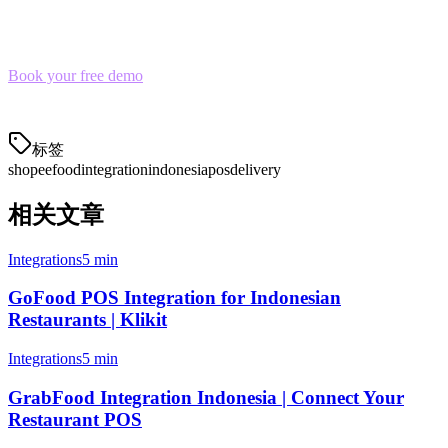
streamline their delivery operations. Get ShopeeFood integration set
up in as little as 24 hours.
Book your free demo
and see how Klikit can transform your
ShopeeFood operations.
标签
shopeefood
integration
indonesia
pos
delivery
相关文章
Integrations
5 min
GoFood POS Integration for Indonesian
Restaurants | Klikit
Integrations
5 min
GrabFood Integration Indonesia | Connect Your
Restaurant POS