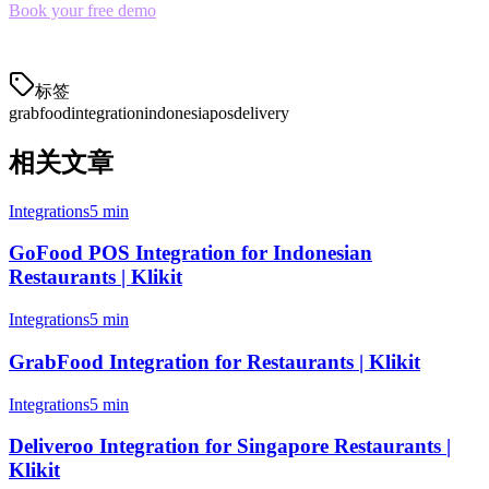
Book your free demo
and see how Klikit can transform your
GrabFood operations.
标签
grabfood
integration
indonesia
pos
delivery
相关文章
Integrations
5 min
GoFood POS Integration for Indonesian
Restaurants | Klikit
Integrations
5 min
GrabFood Integration for Restaurants | Klikit
Integrations
5 min
Deliveroo Integration for Singapore Restaurants |
Klikit