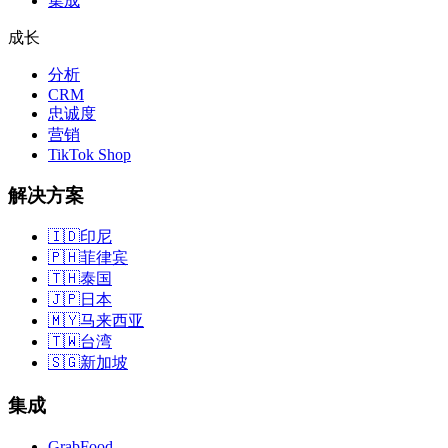
集成
成长
分析
CRM
忠诚度
营销
TikTok Shop
解决方案
🇮🇩
印尼
🇵🇭
菲律宾
🇹🇭
泰国
🇯🇵
日本
🇲🇾
马来西亚
🇹🇼
台湾
🇸🇬
新加坡
集成
GrabFood