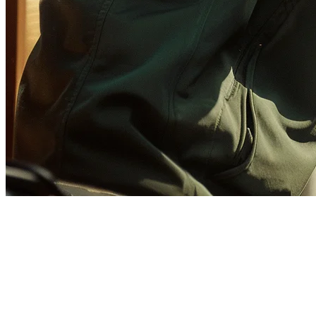
GrabFood Integration for
Indonesian Restaurants
Managing GrabFood orders on a separate tablet while your POS
handles dine-in customers? That's a headache you don't need.