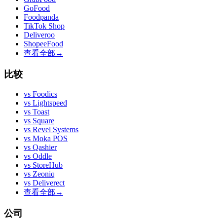
GoFood
Foodpanda
TikTok Shop
Deliveroo
ShopeeFood
查看全部
→
比较
vs
Foodics
vs
Lightspeed
vs
Toast
vs
Square
vs
Revel Systems
vs
Moka POS
vs
Qashier
vs
Oddle
vs
StoreHub
vs
Zeoniq
vs
Deliverect
查看全部
→
公司