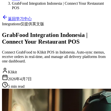
GrabFood Integration Indonesia | Connect Your Restaurant
POS
返回学习中心
Integrations
仅提供英文版
GrabFood Integration Indonesia |
Connect Your Restaurant POS
Connect GrabFood to Klikit POS in Indonesia. Auto-sync menus,
receive orders in real-time, and manage all delivery platforms from
one dashboard.
Klikit
2026年4月7日
5 min
read