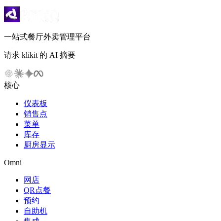
一站式餐厅外卖管理平台
请求 klikit 的 AI 摘要
核心
仪表板
销售点
菜单
库存
厨房显示
Omni
网店
QR点餐
预约
自助机