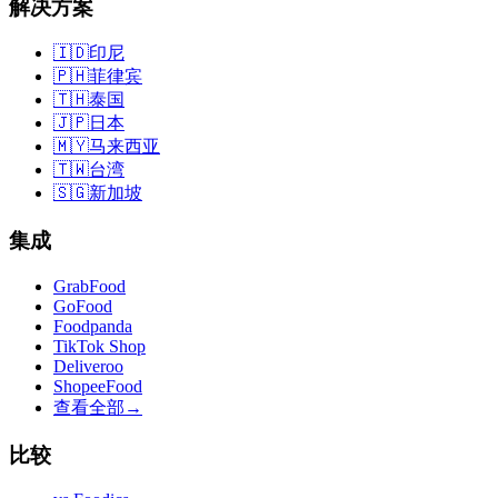
解决方案
🇮🇩
印尼
🇵🇭
菲律宾
🇹🇭
泰国
🇯🇵
日本
🇲🇾
马来西亚
🇹🇼
台湾
🇸🇬
新加坡
集成
GrabFood
GoFood
Foodpanda
TikTok Shop
Deliveroo
ShopeeFood
查看全部
→
比较