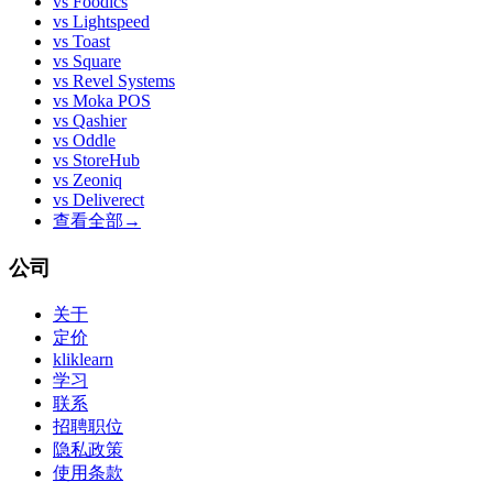
vs
Foodics
vs
Lightspeed
vs
Toast
vs
Square
vs
Revel Systems
vs
Moka POS
vs
Qashier
vs
Oddle
vs
StoreHub
vs
Zeoniq
vs
Deliverect
查看全部
→
公司
关于
定价
kliklearn
学习
联系
招聘职位
隐私政策
使用条款