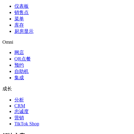
仪表板
销售点
菜单
库存
厨房显示
Omni
网店
QR点餐
预约
自助机
集成
成长
分析
CRM
忠诚度
营销
TikTok Shop