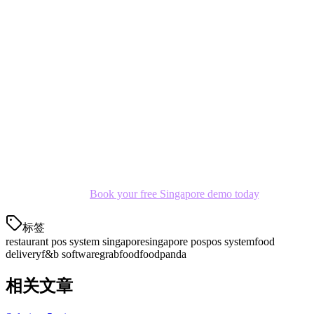
Get Started in Singapore
Join hundreds of Singapore restaurants already using Klikit to
streamline operations and cut costs.
Free Demo
— See the platform in action
Free Setup
— We import your menu and configure
integrations
No Lock-in
— Month-to-month plans, cancel anytime
Ready to switch?
Book your free Singapore demo today
.
标签
restaurant pos system singapore
singapore pos
pos system
food
delivery
f&b software
grabfood
foodpanda
相关文章