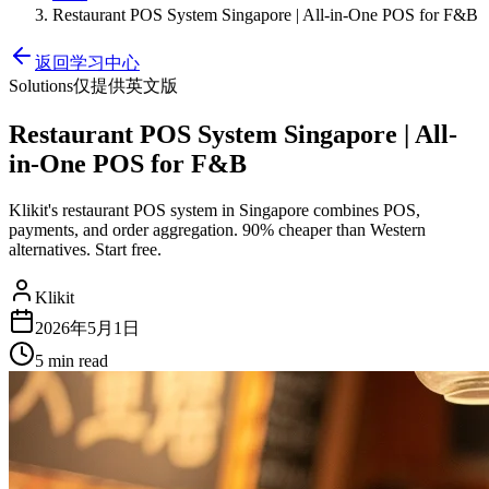
Restaurant POS System Singapore | All-in-One POS for F&B
返回学习中心
Solutions
仅提供英文版
Restaurant POS System Singapore | All-
in-One POS for F&B
Klikit's restaurant POS system in Singapore combines POS,
payments, and order aggregation. 90% cheaper than Western
alternatives. Start free.
Klikit
2026年5月1日
5 min
read