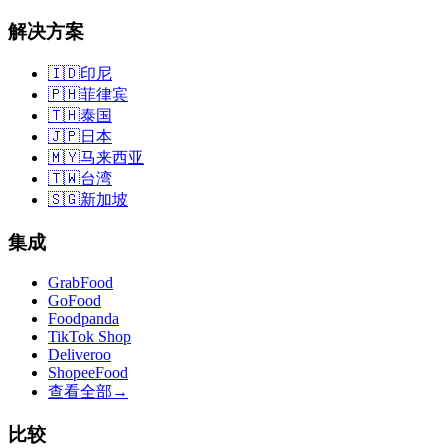
解决方案
🇮🇩
印尼
🇵🇭
菲律宾
🇹🇭
泰国
🇯🇵
日本
🇲🇾
马来西亚
🇹🇼
台湾
🇸🇬
新加坡
集成
GrabFood
GoFood
Foodpanda
TikTok Shop
Deliveroo
ShopeeFood
查看全部
→
比较