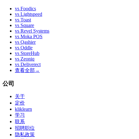
vs
Foodics
vs
Lightspeed
vs
Toast
vs
Square
vs
Revel Systems
vs
Moka POS
vs
Qashier
vs
Oddle
vs
StoreHub
vs
Zeoniq
vs
Deliverect
查看全部
→
公司
关于
定价
kliklearn
学习
联系
招聘职位
隐私政策