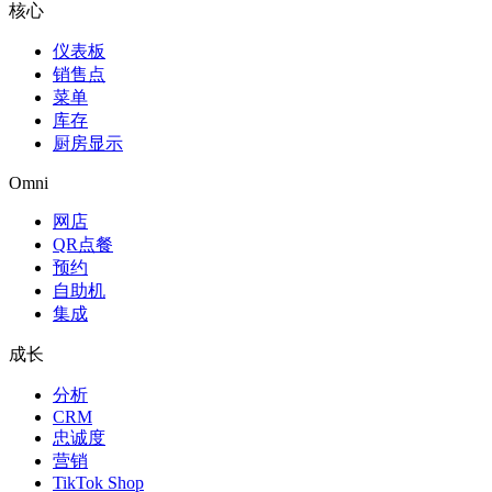
核心
仪表板
销售点
菜单
库存
厨房显示
Omni
网店
QR点餐
预约
自助机
集成
成长
分析
CRM
忠诚度
营销
TikTok Shop