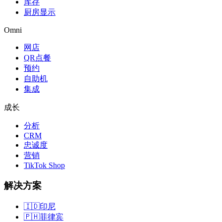
库存
厨房显示
Omni
网店
QR点餐
预约
自助机
集成
成长
分析
CRM
忠诚度
营销
TikTok Shop
解决方案
🇮🇩
印尼
🇵🇭
菲律宾