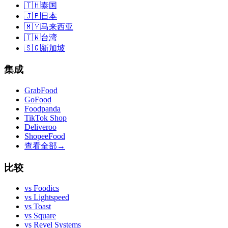
🇹🇭
泰国
🇯🇵
日本
🇲🇾
马来西亚
🇹🇼
台湾
🇸🇬
新加坡
集成
GrabFood
GoFood
Foodpanda
TikTok Shop
Deliveroo
ShopeeFood
查看全部
→
比较
vs
Foodics
vs
Lightspeed
vs
Toast
vs
Square
vs
Revel Systems