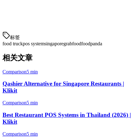
to succeed.
Start your free trial today and see why hundreds of Singapore F&B
businesses trust Klikit.
标签
food truck
pos system
singapore
grabfood
foodpanda
相关文章
Comparison
5 min
Qashier Alternative for Singapore Restaurants |
Klikit
Comparison
5 min
Best Restaurant POS Systems in Thailand (2026) |
Klikit
Comparison
5 min