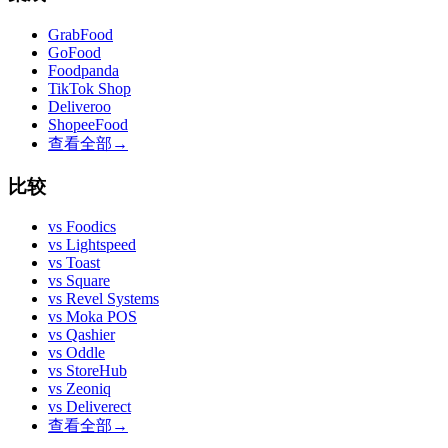
GrabFood
GoFood
Foodpanda
TikTok Shop
Deliveroo
ShopeeFood
查看全部
→
比较
vs
Foodics
vs
Lightspeed
vs
Toast
vs
Square
vs
Revel Systems
vs
Moka POS
vs
Qashier
vs
Oddle
vs
StoreHub
vs
Zeoniq
vs
Deliverect
查看全部
→