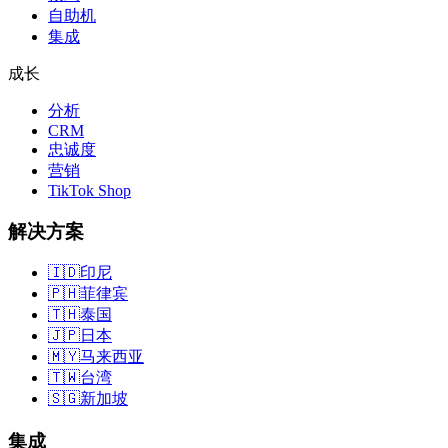
自助机
集成
成长
分析
CRM
忠诚度
营销
TikTok Shop
解决方案
🇮🇩
印尼
🇵🇭
菲律宾
🇹🇭
泰国
🇯🇵
日本
🇲🇾
马来西亚
🇹🇼
台湾
🇸🇬
新加坡
集成