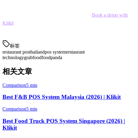
your actual restaurant operations.
Ready to simplify your restaurant operations?
Book a demo with
Klikit
and see how our unified POS can transform your restaurant in
Thailand.
标签
restaurant pos
thailand
pos system
restaurant
technology
grabfood
foodpanda
相关文章
Comparison
5 min
Best F&B POS System Malaysia (2026) | Klikit
Comparison
5 min
Best Food Truck POS System Singapore (2026) |
Klikit