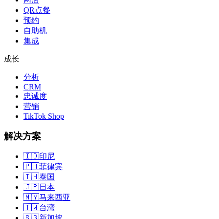
QR点餐
预约
自助机
集成
成长
分析
CRM
忠诚度
营销
TikTok Shop
解决方案
🇮🇩
印尼
🇵🇭
菲律宾
🇹🇭
泰国
🇯🇵
日本
🇲🇾
马来西亚
🇹🇼
台湾
🇸🇬
新加坡