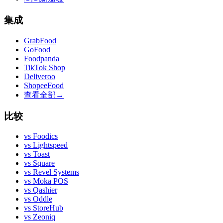
集成
GrabFood
GoFood
Foodpanda
TikTok Shop
Deliveroo
ShopeeFood
查看全部
→
比较
vs
Foodics
vs
Lightspeed
vs
Toast
vs
Square
vs
Revel Systems
vs
Moka POS
vs
Qashier
vs
Oddle
vs
StoreHub
vs
Zeoniq