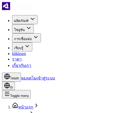
ผลิตภัณฑ์
โซลูชัน
การเชื่อมต่อ
เรียนรู้
kliklearn
ราคา
เกี่ยวกับเรา
จองเดโม
เข้าสู่ระบบ
ไทย
th
th
Toggle menu
หน้าแรก