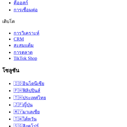
คีออสก์
การเชื่อมต่อ
เติบโต
การวิเคราะห์
CRM
สะสมแต้ม
การตลาด
TikTok Shop
โซลูชัน
🇮🇩
อินโดนีเซีย
🇵🇭
ฟิลิปปินส์
🇹🇭
ประเทศไทย
🇯🇵
ญี่ปุ่น
🇲🇾
มาเลเซีย
🇹🇼
ไต้หวัน
🇸🇬
สิงคโปร์